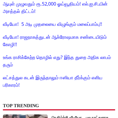
ஆயுள் முழுவதும் ரூ.52,000 ஓய்வூதியம்! எல்.ஐ.சி.யின்
அசத்தல் திட்டம்!
வீடியோ! 5 அடி முதலையை விழுங்கும் மலைப்பாம்பு!!
வீடியோ! ராஜநாகத்துடன் ஆக்ரோஷமாக சண்டையிடும்
கோழி!!
உங்க ராசிக்கேற்ற தொழில் எது? இந்த துறை அதிக லாபம்
தரும்
லட்சத்துல கடன் இருந்தாலும் ஈஸியா தீர்க்கும் எளிய
பரிகாரம்!
TOP TRENDING
நெகிழ்ச்சி வீடியோ... பல நாட்களாக