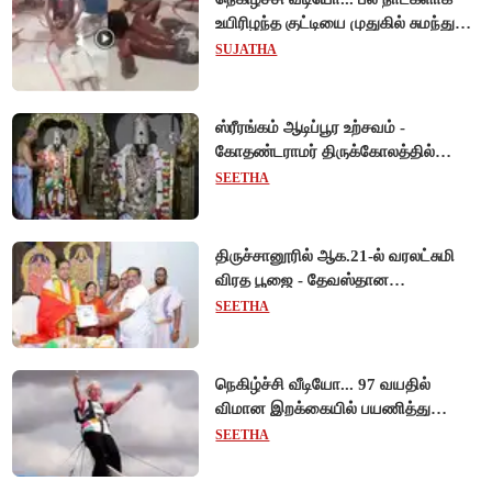
உயிரிழந்த குட்டியை முதுகில் சுமந்து
நீந்திய டால்பின்... உலகை உலுக்கிய
SUJATHA
தாய்ப்பாசம் !
ஸ்ரீரங்கம் ஆடிப்பூர உற்சவம் -
கோதண்டராமர் திருக்கோலத்தில்
ஆண்டாள் நாச்சியார்!
SEETHA
திருச்சானூரில் ஆக.21-ல் வரலட்சுமி
விரத பூஜை - தேவஸ்தான
அறங்காவலர் குழு தலைவருக்கு
SEETHA
முறைப்படி அழைப்பு!
நெகிழ்ச்சி வீடியோ... 97 வயதில்
விமான இறக்கையில் பயணித்து
கின்னஸ் சாதனை படைத்த பிரிட்டன்
SEETHA
பாட்டி!