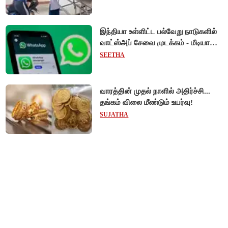
இந்தியா உள்ளிட்ட பல்வேறு நாடுகளில்
வாட்ஸ்அப் சேவை முடக்கம் - மீடியா
கோப்புகளை அனுப்ப முடியாமல்
SEETHA
பயனர்கள் அவதி!
வாரத்தின் முதல் நாளில் அதிர்ச்சி...
தங்கம் விலை மீண்டும் உயர்வு!
SUJATHA