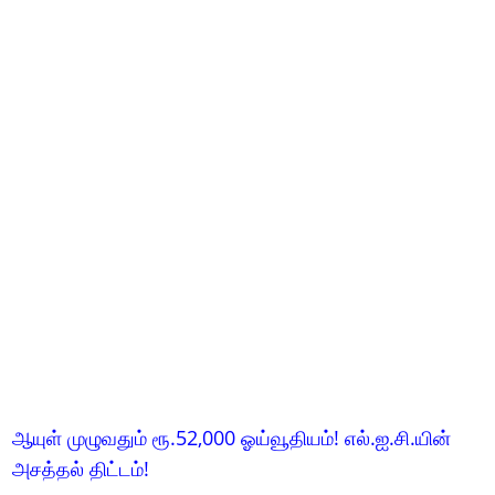
ஆயுள் முழுவதும் ரூ.52,000 ஓய்வூதியம்! எல்.ஐ.சி.யின்
அசத்தல் திட்டம்!