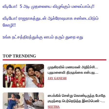
வீடியோ! 5 அடி முதலையை விழுங்கும் மலைப்பாம்பு!!
வீடியோ! ராஜநாகத்துடன் ஆக்ரோஷமாக சண்டையிடும்
கோழி!!
உங்க நட்சத்திரத்துக்கு லாபம் தரும் துறை எது
TOP TRENDING
முதலிரவில் மணமகன் அதிர்ச்சி...
புதுமனைவி திருநங்கை என்பது
அம்பலம்!
JAY GANESH
பைக்கில் சென்று கொண்டிருந்த போதே
குழந்தை பெற்றெடுத்த இளம்பெண் -
வியட்நாமில் நெகிழ்ச்சி சம்பவம்!
SEETHA