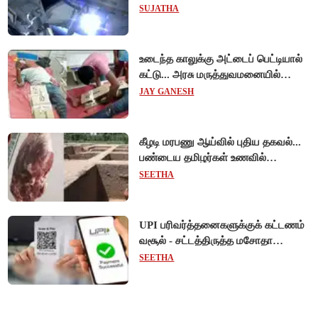
!
SUJATHA
உடைந்த காலுக்கு அட்டைப் பெட்டியால்
கட்டு... அரசு மருத்துவமனையில்
விநோத சிகிச்சை... அதிர்ச்சி வீடியோ!
JAY GANESH
கீழடி மரபணு ஆய்வில் புதிய தகவல்...
பண்டைய தமிழர்கள் உணவில்
அதிகளவு இறைச்சி பயன்பாடு!
SEETHA
UPI பரிவர்த்தனைகளுக்குக் கட்டணம்
வசூல் - சட்டத்திருத்த மசோதா
நிறைவேற்றம்!
SEETHA