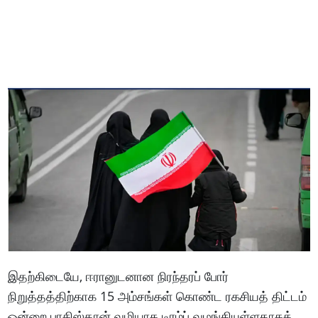
இதற்கிடையே, ஈரானுடனான நிரந்தரப் போர்
நிறுத்தத்திற்காக 15 அம்சங்கள் கொண்ட ரகசியத் திட்டம்
ஒன்றை பாகிஸ்தான் வழியாக டிரம்ப் வழங்கியுள்ளதாகத்