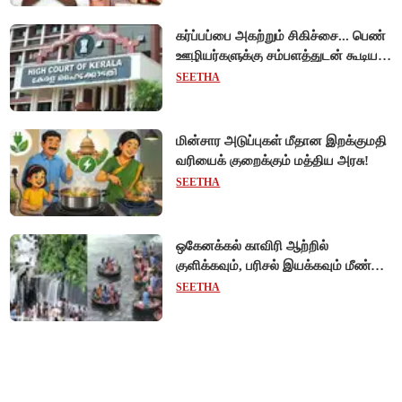
கர்ப்பப்பை அகற்றும் சிகிச்சை... பெண்
ஊழியர்களுக்கு சம்பளத்துடன் கூடிய
விடுப்பு - உயர்நீதிமன்றம் அதிரடி
SEETHA
உத்தரவு!
மின்சார அடுப்புகள் மீதான இறக்குமதி
வரியைக் குறைக்கும் மத்திய அரசு!
SEETHA
ஒகேனக்கல் காவிரி ஆற்றில்
குளிக்கவும், பரிசல் இயக்கவும் மீண்டும்
அனுமதி - சுற்றுலாப் பயணிகள்
SEETHA
மகிழ்ச்சி!