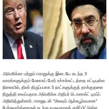
அமெரிக்கா மற்றும் ஈரானுக்கு இடையே கடந்த 3
வாரங்களுக்கும் மேலாகப் போர் உச்சக்கட்டத்தை எட்டியுள்ள
நிலையில், திடீர் திருப்பமாக 5 நாட்களுக்குத் தாக்குதலை
நிறுத்தி வைப்பதாக அமெரிக்க அதிபர் டொனால்ட் டிரம்ப்
அறிவித்துள்ளார். ஈரானுடன் "மிகவும் ஆக்கபூர்வமான"
பேச்சுவார்த்தைகள் நடந்து வருவதாகக் குறிப்பிட்டுள்ள