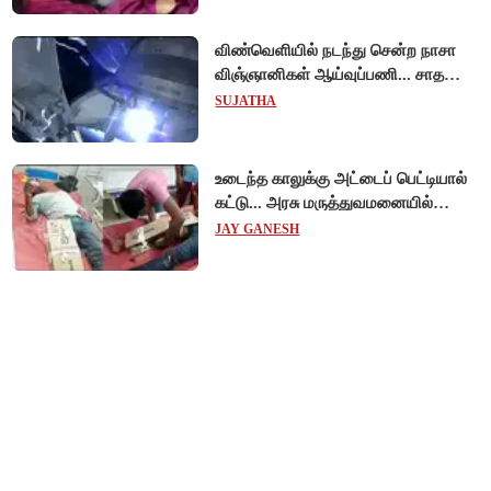
விண்வெளியில் நடந்து சென்ற நாசா
விஞ்ஞானிகள் ஆய்வுப்பணி... சாதனை
!
SUJATHA
உடைந்த காலுக்கு அட்டைப் பெட்டியால்
கட்டு... அரசு மருத்துவமனையில்
விநோத சிகிச்சை... அதிர்ச்சி வீடியோ!
JAY GANESH