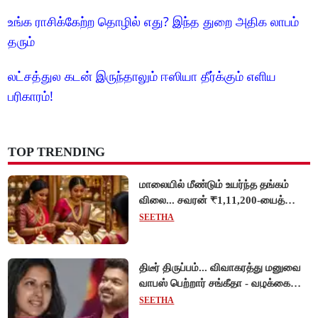
உங்க ராசிக்கேற்ற தொழில் எது? இந்த துறை அதிக லாபம்
தரும்
லட்சத்துல கடன் இருந்தாலும் ஈஸியா தீர்க்கும் எளிய
பரிகாரம்!
TOP TRENDING
மாலையில் மீண்டும் உயர்ந்த தங்கம்
விலை... சவரன் ₹1,11,200-யைத்
தொட்டது!
SEETHA
திடீர் திருப்பம்... விவாகரத்து மனுவை
வாபஸ் பெற்றார் சங்கீதா - வழக்கை
முடித்து வைத்தது செங்கல்பட்டு
SEETHA
நீதிமன்றம்!