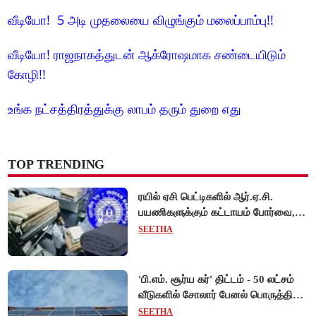
வீடியோ! 5 அடி முதலையை விழுங்கும் மலைப்பாம்பு!!
வீடியோ! ராஜநாகத்துடன் ஆக்ரோஷமாக சண்டையிடும்
கோழி!!
உங்க நட்சத்திரத்துக்கு லாபம் தரும் துறை எது
TOP TRENDING
ரயில் ஏசி பெட்டிகளில் ஆர்.ஏ.சி.
பயணிகளுக்கும் கட்டாயம் போர்வை,
கம்பளி வழங்க உத்தரவு!
SEETHA
'பி.எம். சூர்ய கர்' திட்டம் - 50 லட்சம்
வீடுகளில் சோலார் பேனல் பொருத்தி
மத்திய அரசு சாதனை!
SEETHA