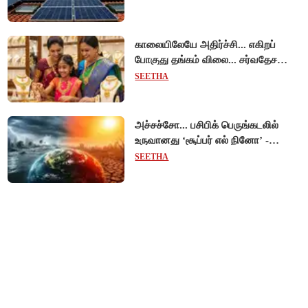
காலையிலேயே அதிர்ச்சி... எகிறப்
போகுது தங்கம் விலை... சர்வதேச
சந்தையில் $192 உயர்வு - இந்திய
SEETHA
சந்தையில் பெரும்தாக்கம்!
அச்சச்சோ... பசிபிக் பெருங்கடலில்
உருவானது ‘சூப்பர் எல் நினோ’ -
வானிலை ஆய்வாளர் எச்சரிக்கை!
SEETHA