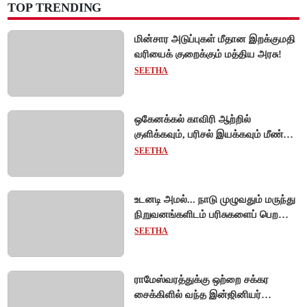
TOP TRENDING
மின்சார அடுப்புகள் மீதான இறக்குமதி
வரியைக் குறைக்கும் மத்திய அரசு!
SEETHA
ஒகேனக்கல் காவிரி ஆற்றில்
குளிக்கவும், பரிசல் இயக்கவும் மீண்டும்
அனுமதி - சுற்றுலாப் பயணிகள்
SEETHA
மகிழ்ச்சி!
உடனடி அமல்... நாடு முழுவதும் மருந்து
நிறுவனங்களிடம் பரிசுகளைப் பெற
டாக்டர்களுக்குத் தடை!
SEETHA
ராமேஸ்வரத்துக்கு ஒற்றை சக்கர
சைக்கிளில் வந்த இன்ஜினியர்