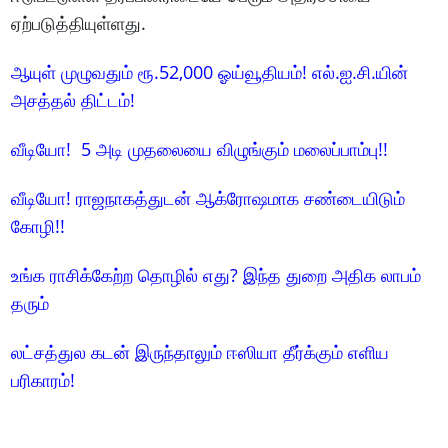
ஏற்படுத்தியுள்ளது.
ஆயுள் முழுவதும் ரூ.52,000 ஓய்வூதியம்! எல்.ஐ.சி.யின்
அசத்தல் திட்டம்!
வீடியோ! 5 அடி முதலையை விழுங்கும் மலைப்பாம்பு!!
வீடியோ! ராஜநாகத்துடன் ஆக்ரோஷமாக சண்டையிடும்
கோழி!!
உங்க ராசிக்கேற்ற தொழில் எது? இந்த துறை அதிக லாபம்
தரும்
லட்சத்துல கடன் இருந்தாலும் ஈஸியா தீர்க்கும் எளிய
பரிகாரம்!