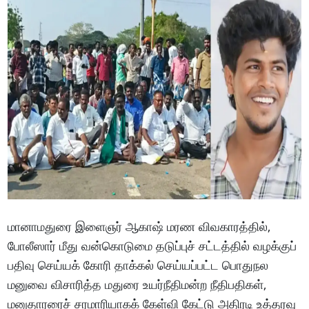
மானாமதுரை இளைஞர் ஆகாஷ் மரண விவகாரத்தில்,
போலீஸார் மீது வன்கொடுமை தடுப்புச் சட்டத்தில் வழக்குப்
பதிவு செய்யக் கோரி தாக்கல் செய்யப்பட்ட பொதுநல
மனுவை விசாரித்த மதுரை உயர்நீதிமன்ற நீதிபதிகள்,
மனுதாரரைச் சரமாரியாகக் கேள்வி கேட்டு அதிரடி உத்தரவு