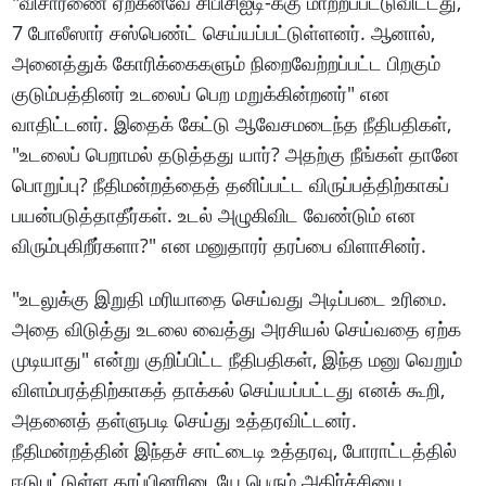
"விசாரணை ஏற்கனவே சிபிசிஐடி-க்கு மாற்றப்பட்டுவிட்டது,
7 போலீஸார் சஸ்பெண்ட் செய்யப்பட்டுள்ளனர். ஆனால்,
அனைத்துக் கோரிக்கைகளும் நிறைவேற்றப்பட்ட பிறகும்
குடும்பத்தினர் உடலைப் பெற மறுக்கின்றனர்" என
வாதிட்டனர். இதைக் கேட்டு ஆவேசமடைந்த நீதிபதிகள்,
"உடலைப் பெறாமல் தடுத்தது யார்? அதற்கு நீங்கள் தானே
பொறுப்பு? நீதிமன்றத்தைத் தனிப்பட்ட விருப்பத்திற்காகப்
பயன்படுத்தாதீர்கள். உடல் அழுகிவிட வேண்டும் என
விரும்புகிறீர்களா?" என மனுதாரர் தரப்பை விளாசினர்.
"உடலுக்கு இறுதி மரியாதை செய்வது அடிப்படை உரிமை.
அதை விடுத்து உடலை வைத்து அரசியல் செய்வதை ஏற்க
முடியாது" என்று குறிப்பிட்ட நீதிபதிகள், இந்த மனு வெறும்
விளம்பரத்திற்காகத் தாக்கல் செய்யப்பட்டது எனக் கூறி,
அதனைத் தள்ளுபடி செய்து உத்தரவிட்டனர்.
நீதிமன்றத்தின் இந்தச் சாட்டைடி உத்தரவு, போராட்டத்தில்
ஈடுபட்டுள்ள தரப்பினரிடையே பெரும் அதிர்ச்சியை