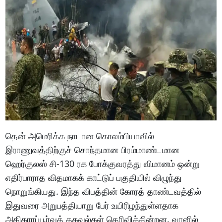
தென் அமெரிக்க நாடான கொலம்பியாவில்
இராணுவத்திற்குச் சொந்தமான பிரம்மாண்டமான
ஹெர்குலஸ் சி-130 ரக போக்குவரத்து விமானம் ஒன்று
எதிர்பாராத விதமாகக் காட்டுப் பகுதியில் விழுந்து
நொறுங்கியது. இந்த விபத்தின் கோரத் தாண்டவத்தில்
இதுவரை அறுபத்தியாறு பேர் உயிரிழந்துள்ளதாக
அதிகாரப்பூர்வத் தகவல்கள் தெரிவிக்கின்றன. வானில்