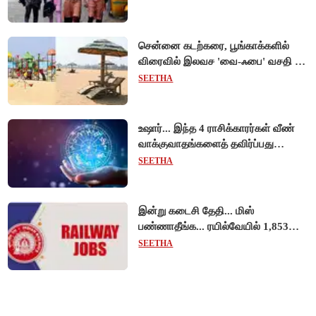
சென்னை கடற்கரை, பூங்காக்களில்
விரைவில் இலவச 'வை-ஃபை' வசதி -
முதல்வர் விஜய் உத்தரவு!
SEETHA
உஷார்... இந்த 4 ராசிக்காரர்கள் வீண்
வாக்குவாதங்களைத் தவிர்ப்பது
நல்லது!
SEETHA
இன்று கடைசி தேதி... மிஸ்
பண்ணாதீங்க... ரயில்வேயில் 1,853
அப்ரண்டிஸ் பணியிடங்களுக்கு
SEETHA
விண்ணப்பங்கள் வரவேற்பு!