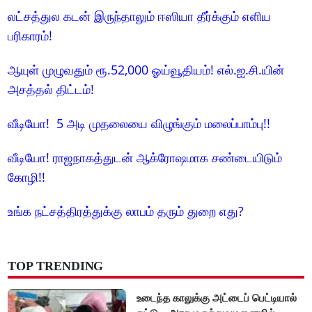
லட்சத்துல கடன் இருந்தாலும் ஈஸியா தீர்க்கும் எளிய
பரிகாரம்!
ஆயுள் முழுவதும் ரூ.52,000 ஓய்வூதியம்! எல்.ஐ.சி.யின்
அசத்தல் திட்டம்!
வீடியோ! 5 அடி முதலையை விழுங்கும் மலைப்பாம்பு!!
வீடியோ! ராஜநாகத்துடன் ஆக்ரோஷமாக சண்டையிடும்
கோழி!!
உங்க நட்சத்திரத்துக்கு லாபம் தரும் துறை எது?
TOP TRENDING
உடைந்த காலுக்கு அட்டைப் பெட்டியால்