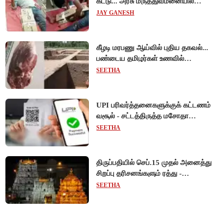
கட்டு... அரசு மருத்துவமனையில்
விநோத சிகிச்சை... அதிர்ச்சி வீடியோ!
JAY GANESH
கீழடி மரபணு ஆய்வில் புதிய தகவல்...
பண்டைய தமிழர்கள் உணவில்
அதிகளவு இறைச்சி பயன்பாடு!
SEETHA
UPI பரிவர்த்தனைகளுக்குக் கட்டணம்
வசூல் - சட்டத்திருத்த மசோதா
நிறைவேற்றம்!
SEETHA
திருப்பதியில் செப்.15 முதல் அனைத்து
சிறப்பு தரிசனங்களும் ரத்து -
பிரம்மோற்சவத்திற்கான ஏற்பாடுகள்
SEETHA
தீவிரம்!