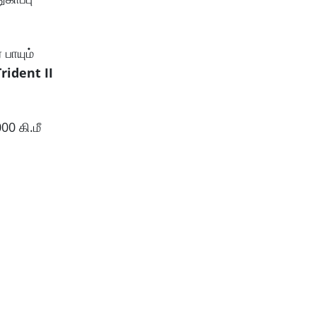
பாயும்
Trident II
0 கி.மீ