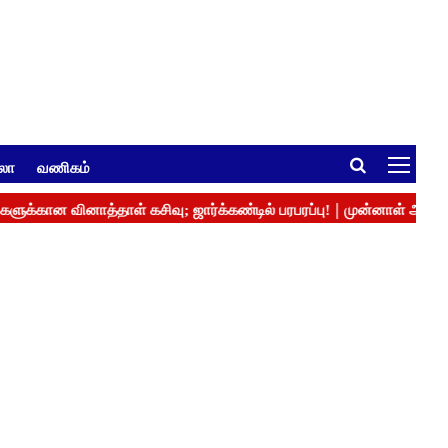
ுலா
வணிகம்