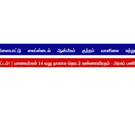
ிளையாட்டு
லைப்ஸ்டைல்
ஆன்மீகம்
குற்றம்
வானிலை
சுற்ற