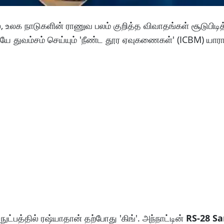
ல், உலக நாடுகளின் ராணுவ பலம் குறித்த விவாதங்கள் சூடுபிடி
யே துவம்சம் செய்யும் 'நீண்ட தூர ஏவுகணைகள்' (ICBM) யாரா
பத்தில் ரஷ்யாதான் தற்போது 'கிங்'. அந்நாட்டின்
RS-28 S