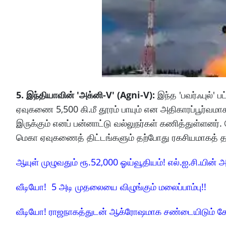
5. இந்தியாவின் 'அக்னி-V' (Agni-V):
இந்த 'பவர்ஃபுல்' 
ஏவுகணை 5,500 கி.மீ தூரம் பாயும் என அதிகாரப்பூர்வம
இருக்கும் எனப் பன்னாட்டு வல்லுநர்கள் கணித்துள்ளனர். 
மெகா ஏவுகணைத் திட்டங்களும் தற்போது ரகசியமாகத் த
ஆயுள் முழுவதும் ரூ.52,000 ஓய்வூதியம்! எல்.ஐ.சி.யின் அ
வீடியோ! 5 அடி முதலையை விழுங்கும் மலைப்பாம்பு!!
வீடியோ! ராஜநாகத்துடன் ஆக்ரோஷமாக சண்டையிடும் க