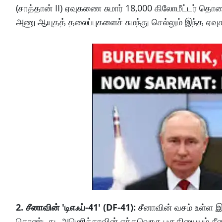
(சாத்தான் II) ஏவுகணை சுமார் 18,000 கிலோமீட்டர் தொல
அணு ஆயுதத் தலைப்புகளைச் சுமந்து செல்லும் இந்த ஏவ
2. சீனாவின் 'டிஎஃப்-41' (DF-41):
சீனாவின் வசம் உள்ள இ
கொண்டது. அமெரிக்காவின் எந்தவொரு பகுதியையும் சீனா