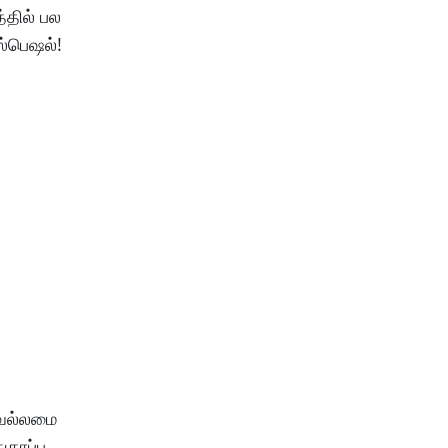
்தில் பல
ஸ்பெஷல்!
 வல்லமை
காப்பு