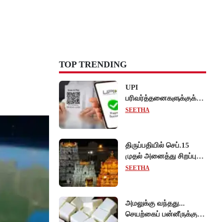
TOP TRENDING
UPI
பரிவர்த்தனைகளுக்குக்
கட்டணம் வசூல் -
SEETHA
சட்டத்திருத்த மசோதா
நிறைவேற்றம்!
திருப்பதியில் செப்.15
முதல் அனைத்து சிறப்பு
தரிசனங்களும் ரத்து -
SEETHA
பிரம்மோற்சவத்திற்கான
ஏற்பாடுகள் தீவிரம்!
அமலுக்கு வந்தது...
செயற்கைப் பன்னீருக்கு