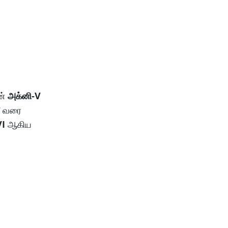
ன்
அக்னி-V
மீ வரை
VI
ஆகிய