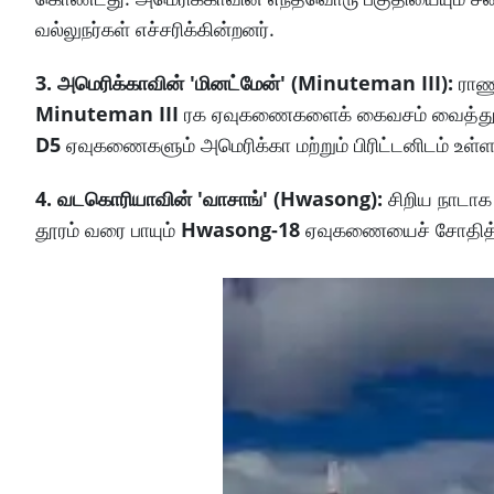
வல்லுநர்கள் எச்சரிக்கின்றனர்.
3. அமெரிக்காவின் 'மினட்மேன்' (Minuteman III):
ராணு
Minuteman III
ரக ஏவுகணைகளைக் கைவசம் வைத்துள்ளது.
D5
ஏவுகணைகளும் அமெரிக்கா மற்றும் பிரிட்டனிடம் உள்
4. வடகொரியாவின் 'வாசாங்' (Hwasong):
சிறிய நாடாக
தூரம் வரை பாயும்
Hwasong-18
ஏவுகணையைச் சோதித்த