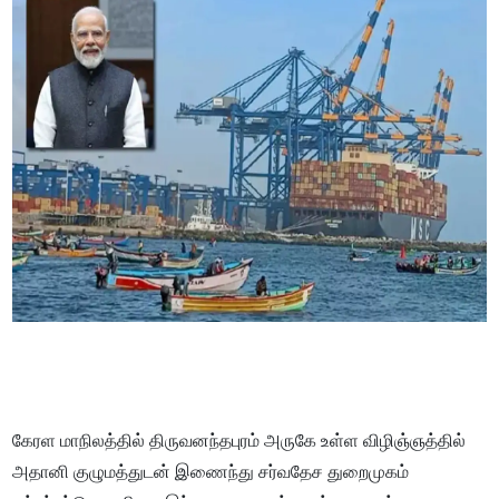
கேரள மாநிலத்தில் திருவனந்தபுரம் அருகே உள்ள விழிஞ்ஞத்தில்
அதானி குழுமத்துடன் இணைந்து சர்வதேச துறைமுகம்