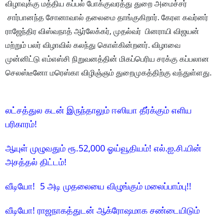
விழாவுக்கு மத்திய கப்பல் போக்குவரத்து துறை அமைச்சர்
சார்பானந்த சோனாவால் தலைமை தாங்குகிறார். கேரள கவர்னர்
ராஜேந்திர விஸ்வநாத் ஆர்லேக்கர், முதல்வர் பினராயி விஜயன்
மற்றும் பலர் விழாவில் கலந்து கொள்கின்றனர். விழாவை
முன்னிட்டு எம்எஸ்சி நிறுவனத்தின் மிகப்பெரிய சரக்கு கப்பலான
செலஸ்டீனோ மரெஸ்கா விழிஞ்ஞம் துறைமுகத்திற்கு வந்துள்ளது.
லட்சத்துல கடன் இருந்தாலும் ஈஸியா தீர்க்கும் எளிய
பரிகாரம்!
ஆயுள் முழுவதும் ரூ.52,000 ஓய்வூதியம்! எல்.ஐ.சி.யின்
அசத்தல் திட்டம்!
வீடியோ! 5 அடி முதலையை விழுங்கும் மலைப்பாம்பு!!
வீடியோ! ராஜநாகத்துடன் ஆக்ரோஷமாக சண்டையிடும்