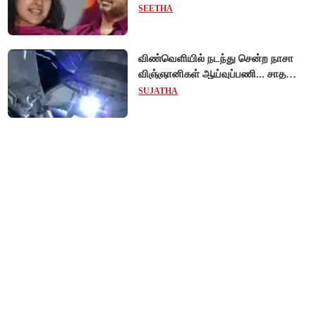
முடித்து வைத்தது செங்கல்பட்டு
SEETHA
நீதிமன்றம்!
விண்வெளியில் நடந்து சென்ற நாசா
விஞ்ஞானிகள் ஆய்வுப்பணி... சாதனை
!
SUJATHA