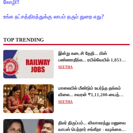
கோழி!!
உங்க நட்சத்திரத்துக்கு லாபம் தரும் துறை எது?
TOP TRENDING
இன்று கடைசி தேதி... மிஸ்
பண்ணாதீங்க... ரயில்வேயில் 1,853
அப்ரண்டிஸ் பணியிடங்களுக்கு
SEETHA
விண்ணப்பங்கள் வரவேற்பு!
மாலையில் மீண்டும் உயர்ந்த தங்கம்
விலை... சவரன் ₹1,11,200-யைத்
தொட்டது!
SEETHA
திடீர் திருப்பம்... விவாகரத்து மனுவை
வாபஸ் பெற்றார் சங்கீதா - வழக்கை