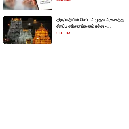
திருப்பதியில் செப்.15 முதல் அனைத்து
சிறப்பு தரிசனங்களும் ரத்து -
பிரம்மோற்சவத்திற்கான ஏற்பாடுகள்
SEETHA
தீவிரம்!