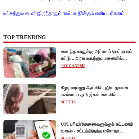
லட்சத்துல கடன் இருந்தாலும் ஈஸியா தீர்க்கும் எளிய பரிகாரம்!
TOP TRENDING
உடைந்த காலுக்கு அட்டைப் பெட்டியால்
கட்டு... அரசு மருத்துவமனையில்
விநோத சிகிச்சை... அதிர்ச்சி வீடியோ!
JAY GANESH
கீழடி மரபணு ஆய்வில் புதிய தகவல்...
பண்டைய தமிழர்கள் உணவில்
அதிகளவு இறைச்சி பயன்பாடு!
SEETHA
UPI பரிவர்த்தனைகளுக்குக் கட்டணம்
வசூல் - சட்டத்திருத்த மசோதா
நிறைவேற்றம்!
SEETHA