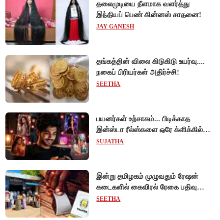
தலைமுடியை நீளமாக வளர்த்து
இந்தியப் பெண் கின்னஸ் சாதனை!
JAY GANESH
தங்கத்தின் விலை கிடுகிடு உயர்வு....
நகைப் பிரியர்கள் அதிர்ச்சி!
SEETHA
பயனர்கள் உற்சாகம்... பிடிக்காத
இன்ஸ்டா ரீல்ஸ்களை ஒரே க்ளிக்கில்
மாற்றியமைக்கலாம்!
SUJATHA
இன்று தமிழகம் முழுவதும் ரேஷன்
கடைகளில் கைவிரல் ரேகை பதிவு
சிறப்பு முகாம்!
SEETHA