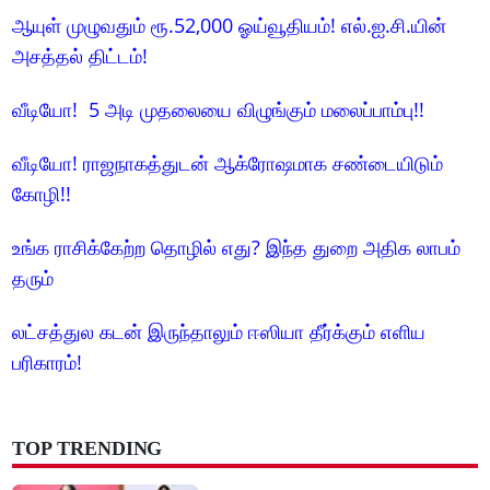
ஆயுள் முழுவதும் ரூ.52,000 ஓய்வூதியம்! எல்.ஐ.சி.யின்
அசத்தல் திட்டம்!
வீடியோ! 5 அடி முதலையை விழுங்கும் மலைப்பாம்பு!!
வீடியோ! ராஜநாகத்துடன் ஆக்ரோஷமாக சண்டையிடும்
கோழி!!
உங்க ராசிக்கேற்ற தொழில் எது? இந்த துறை அதிக லாபம்
தரும்
லட்சத்துல கடன் இருந்தாலும் ஈஸியா தீர்க்கும் எளிய
பரிகாரம்!
TOP TRENDING