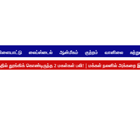
ிளையாட்டு
லைப்ஸ்டைல்
ஆன்மீகம்
குற்றம்
வானிலை
சுற்ற