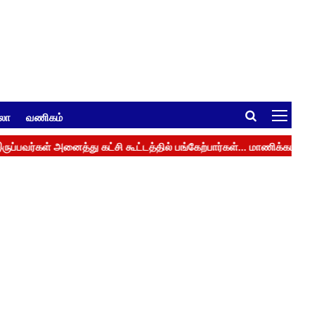
ுலா
வணிகம்