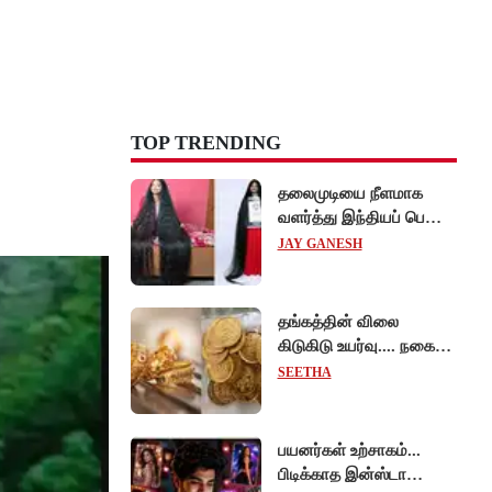
TOP TRENDING
தலைமுடியை நீளமாக
வளர்த்து இந்தியப் பெண்
கின்னஸ் சாதனை!
JAY GANESH
தங்கத்தின் விலை
கிடுகிடு உயர்வு.... நகைப்
பிரியர்கள் அதிர்ச்சி!
SEETHA
பயனர்கள் உற்சாகம்...
பிடிக்காத இன்ஸ்டா