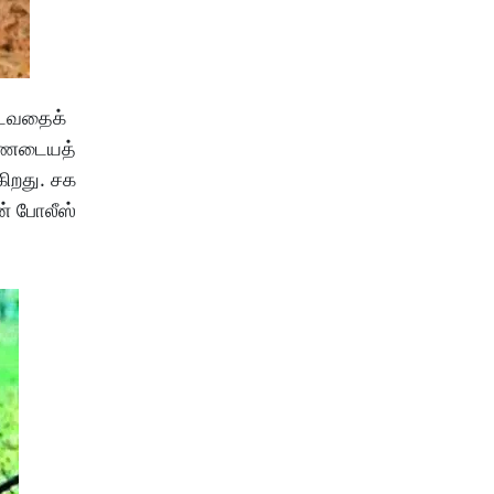
ணடைவதைக்
 சரணடையத்
கிறது. சக
ன் போலீஸ்