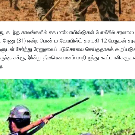
ுக்ரூ, கடந்த காலங்களில் சக மாவோயிஸ்டுகள் போலீசில் சர
்தில், ரேணு (31) என்ற பெண் மாவோயிஸ்ட் தளபதி 12 பேருடன்
களுடன் சேர்ந்து ரேணுவைப் படுகொலை செய்ததாகக் கூறப்படு
ுந்த சுக்ரூ, இன்று திடீரென மனம் மாறி ஐந்து கூட்டாளிகளுட
ு.