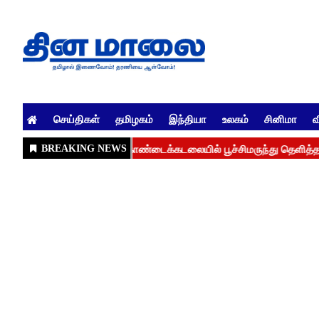
செய்திகள்
தமிழகம்
இந்தியா
உலகம்
சினிமா
வ