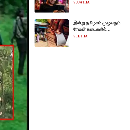
ரீல்ஸ்களை ஒரே க்ளிக்கில்
SUJATHA
மாற்றியமைக்கலாம்!
இன்று தமிழகம் முழுவதும்
ரேஷன் கடைகளில்
கைவிரல் ரேகை பதிவு
SEETHA
சிறப்பு முகாம்!