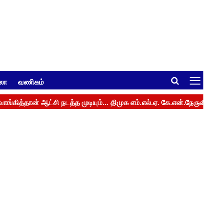
ுலா
வணிகம்