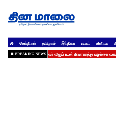
செய்திகள்
தமிழகம்
இந்தியா
உலகம்
சினிமா
வ