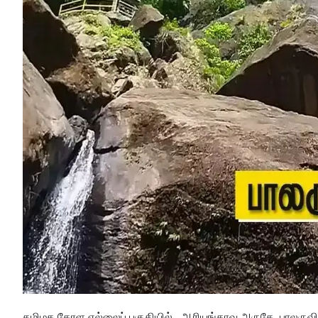
தமிழக கேரள எல்லைப் பகுதியில் ஆரியங்காவு அருகே பாலருவி நீ