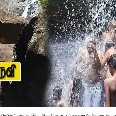
ர்வீழ்ச்சிஉள்ளது. இந்த அருவிக்கு வருடம் முழுவதுமே கேரளா மக்க