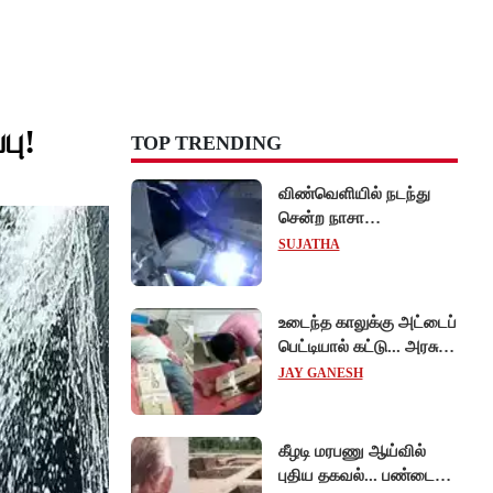
பு!
TOP TRENDING
விண்வெளியில் நடந்து
சென்ற நாசா
விஞ்ஞானிகள்
SUJATHA
ஆய்வுப்பணி... சாதனை !
உடைந்த காலுக்கு அட்டைப்
பெட்டியால் கட்டு... அரசு
மருத்துவமனையில்
JAY GANESH
விநோத சிகிச்சை...
அதிர்ச்சி வீடியோ!
கீழடி மரபணு ஆய்வில்
புதிய தகவல்... பண்டைய