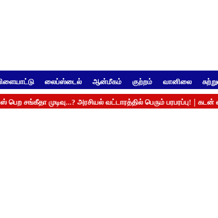
ிளையாட்டு
லைப்ஸ்டைல்
ஆன்மீகம்
குற்றம்
வானிலை
சுற்ற