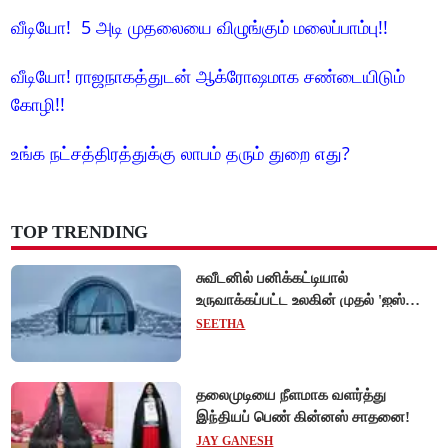
வீடியோ! 5 அடி முதலையை விழுங்கும் மலைப்பாம்பு!!
வீடியோ! ராஜநாகத்துடன் ஆக்ரோஷமாக சண்டையிடும்
கோழி!!
உங்க நட்சத்திரத்துக்கு லாபம் தரும் துறை எது?
TOP TRENDING
சுவீடனில் பனிக்கட்டியால்
உருவாக்கப்பட்ட உலகின் முதல் 'ஐஸ்
ஓட்டல்'!
SEETHA
தலைமுடியை நீளமாக வளர்த்து
இந்தியப் பெண் கின்னஸ் சாதனை!
JAY GANESH