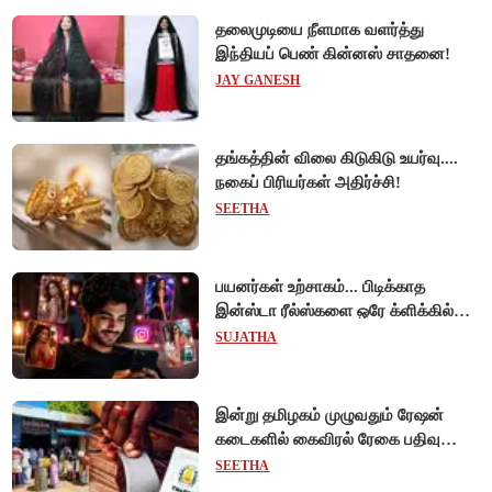
தலைமுடியை நீளமாக வளர்த்து
இந்தியப் பெண் கின்னஸ் சாதனை!
JAY GANESH
தங்கத்தின் விலை கிடுகிடு உயர்வு....
நகைப் பிரியர்கள் அதிர்ச்சி!
SEETHA
பயனர்கள் உற்சாகம்... பிடிக்காத
இன்ஸ்டா ரீல்ஸ்களை ஒரே க்ளிக்கில்
மாற்றியமைக்கலாம்!
SUJATHA
இன்று தமிழகம் முழுவதும் ரேஷன்
கடைகளில் கைவிரல் ரேகை பதிவு
சிறப்பு முகாம்!
SEETHA