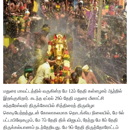
மதுரை மாவட்டத்தில் வருகின்ற மே 12ம் தேதி கள்ளழகர் ஆற்றில்
இறங்குகிறார். கடந்த ஏப்ரல் 29ம் தேதி மதுரை மீனாட்சி
சுந்தரேஸ்வரர் திருக்கோயில் சித்திரைத் திருவிழா
கொடியேற்றத்துடன் கோலாகலமாக தொடங்கிய நிலையில், மே 6ல்
பட்டாபிஷேகமும், மே 7ம் தேதி திக் விஜயம், நேற்று மே 8ம் தேதி
திருக்கல்யாணம் நடந்தேறியது. மே 9ம் தேதி திருத்தோரோட்டம்