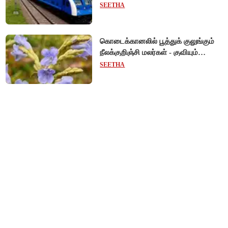
பயணிக்கலாம்!
SEETHA
கொடைக்கானலில் பூத்துக் குலுங்கும்
நீலக்குறிஞ்சி மலர்கள் - குவியும்
சுற்றுலாப் பயணிகள்!
SEETHA