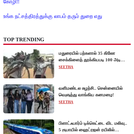
கோழி!!
உங்க நட்சத்திரத்துக்கு லாபம் தரும் துறை எது
TOP TRENDING
மதுரையில் பற்களால் 35 கிலோ
சைக்கிளைத் தூக்கியபடி 100 அடி
நடந்து சென்று முன்னாள் ராணுவ வீரர்
SEETHA
சாதனை!
வளிமண்டல சுழற்சி.. சென்னையில்
வெளுத்து வாங்கிய கனமழை!
SEETHA
பிளாட்ஃபார்ம் டிக்கெட்டை விட மலிவு..
5 ரூபாயில் ஹைட்ரஜன் ரயிலில்