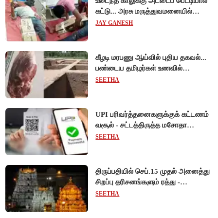
உடைந்த காலுக்கு அட்டைப் பெட்டியால்
கட்டு... அரசு மருத்துவமனையில்
விநோத சிகிச்சை... அதிர்ச்சி வீடியோ!
JAY GANESH
கீழடி மரபணு ஆய்வில் புதிய தகவல்...
பண்டைய தமிழர்கள் உணவில்
அதிகளவு இறைச்சி பயன்பாடு!
SEETHA
UPI பரிவர்த்தனைகளுக்குக் கட்டணம்
வசூல் - சட்டத்திருத்த மசோதா
நிறைவேற்றம்!
SEETHA
திருப்பதியில் செப்.15 முதல் அனைத்து
சிறப்பு தரிசனங்களும் ரத்து -
பிரம்மோற்சவத்திற்கான ஏற்பாடுகள்
SEETHA
தீவிரம்!