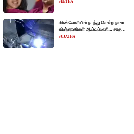
முடித்து வைத்தது செங்கல்பட்டு
SEETHA
நீதிமன்றம்!
விண்வெளியில் நடந்து சென்ற நாசா
விஞ்ஞானிகள் ஆய்வுப்பணி... சாதனை
!
SUJATHA