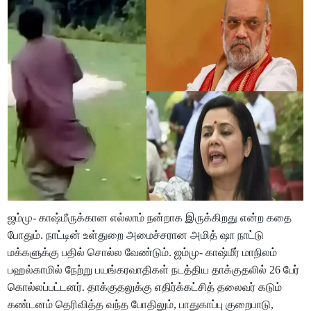
ஜம்மு- காஷ்மீருக்கான எல்லாம் நன்றாக இருக்கிறது என்ற கதை
போதும். நாட்டின் உள்துறை அமைச்சரான அமித் ஷா நாட்டு
மக்களுக்கு பதில் சொல்ல வேண்டும். ஜம்மு- காஷ்மீர் மாநிலம்
பஹல்காமில் நேற்று பயங்கரவாதிகள் நடத்திய தாக்குதலில் 26 பேர்
கொல்லப்பட்டனர். தாக்குதலுக்கு எதிர்க்கட்சித் தலைவர் கடும்
கண்டனம் தெரிவித்த வந்த போதிலும், பாதுகாப்பு குறைபாடு,