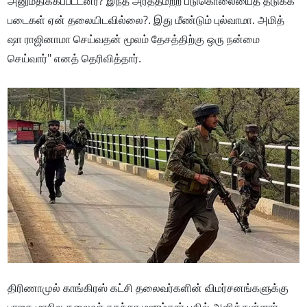
அனுமதிக்கப்பட்டனர்? இந்த அர்த்தமற்ற படுகொலையைத் தடுக்க
படைகள் ஏன் தலையிடவில்லை?. இது மீண்டும் புல்வாமா. அமித்
ஷா ராஜினாமா செய்வதன் மூலம் தேசத்திற்கு ஒரு நன்மை
செய்வார்" எனத் தெரிவித்தார்.
திரிணாமுல் காங்கிரஸ் கட்சி தலைவர்களின் விமர்சனங்களுக்கு
பாஜக மாநில தலைவர் சுகந்தா மஜும்தார் பதில் அளித்துள்ளார்.