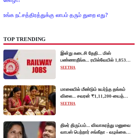
உங்க நட்சத்திரத்துக்கு லாபம் தரும் துறை எது?
TOP TRENDING
இன்று கடைசி தேதி... மிஸ்
பண்ணாதீங்க... ரயில்வேயில் 1,853
அப்ரண்டிஸ் பணியிடங்களுக்கு
SEETHA
விண்ணப்பங்கள் வரவேற்பு!
மாலையில் மீண்டும் உயர்ந்த தங்கம்
விலை... சவரன் ₹1,11,200-யைத்
தொட்டது!
SEETHA
திடீர் திருப்பம்... விவாகரத்து மனுவை
வாபஸ் பெற்றார் சங்கீதா - வழக்கை