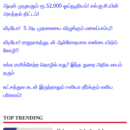
ஆயுள் முழுவதும் ரூ.52,000 ஓய்வூதியம்! எல்.ஐ.சி.யின்
அசத்தல் திட்டம்!
வீடியோ! 5 அடி முதலையை விழுங்கும் மலைப்பாம்பு!!
வீடியோ! ராஜநாகத்துடன் ஆக்ரோஷமாக சண்டையிடும்
கோழி!!
உங்க ராசிக்கேற்ற தொழில் எது? இந்த துறை அதிக லாபம்
தரும்
லட்சத்துல கடன் இருந்தாலும் ஈஸியா தீர்க்கும் எளிய
பரிகாரம்!
TOP TRENDING