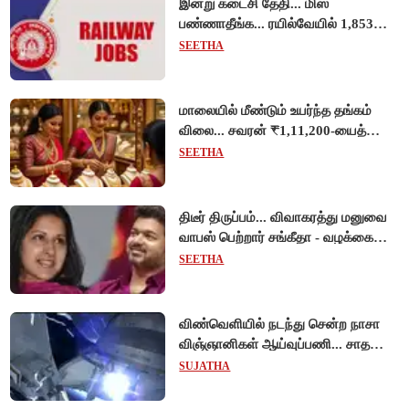
இன்று கடைசி தேதி... மிஸ்
பண்ணாதீங்க... ரயில்வேயில் 1,853
அப்ரண்டிஸ் பணியிடங்களுக்கு
SEETHA
விண்ணப்பங்கள் வரவேற்பு!
மாலையில் மீண்டும் உயர்ந்த தங்கம்
விலை... சவரன் ₹1,11,200-யைத்
தொட்டது!
SEETHA
திடீர் திருப்பம்... விவாகரத்து மனுவை
வாபஸ் பெற்றார் சங்கீதா - வழக்கை
முடித்து வைத்தது செங்கல்பட்டு
SEETHA
நீதிமன்றம்!
விண்வெளியில் நடந்து சென்ற நாசா
விஞ்ஞானிகள் ஆய்வுப்பணி... சாதனை
!
SUJATHA