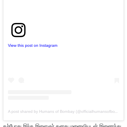
View this post on Instagram
A post shared by Humans of Bombay (@officialhumansofbombay)
தற்போது இந்த இளைஞர் தனது மனைவியுடன் இணைந்து