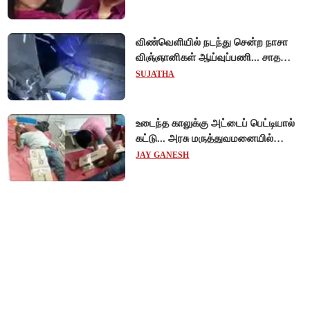
நீதிமன்றம்!
விண்வெளியில் நடந்து சென்ற நாசா
விஞ்ஞானிகள் ஆய்வுப்பணி... சாதனை
!
SUJATHA
உடைந்த காலுக்கு அட்டைப் பெட்டியால்
கட்டு... அரசு மருத்துவமனையில்
விநோத சிகிச்சை... அதிர்ச்சி வீடியோ!
JAY GANESH