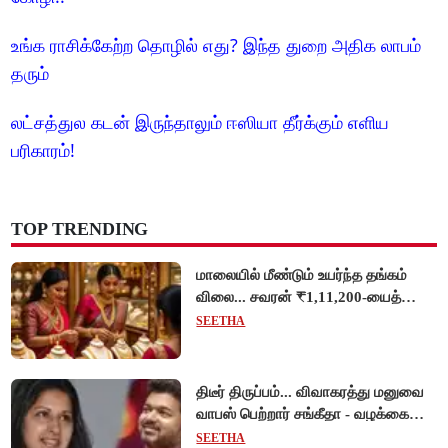
உங்க ராசிக்கேற்ற தொழில் எது? இந்த துறை அதிக லாபம்
தரும்
லட்சத்துல கடன் இருந்தாலும் ஈஸியா தீர்க்கும் எளிய
பரிகாரம்!
TOP TRENDING
மாலையில் மீண்டும் உயர்ந்த தங்கம்
விலை... சவரன் ₹1,11,200-யைத்
தொட்டது!
SEETHA
திடீர் திருப்பம்... விவாகரத்து மனுவை
வாபஸ் பெற்றார் சங்கீதா - வழக்கை
முடித்து வைத்தது செங்கல்பட்டு
SEETHA