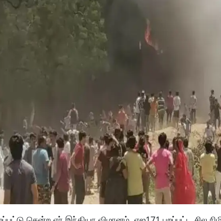
ப்பட்டு சென்ற ஏர் இந்தியா விமானம் ஏஐ171 புறப்பட்ட சில நிம