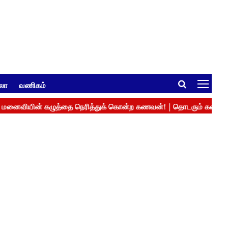
ுலா
வணிகம்