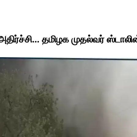
ிர்ச்சி... தமிழக முதல்வர் ஸ்டாலின