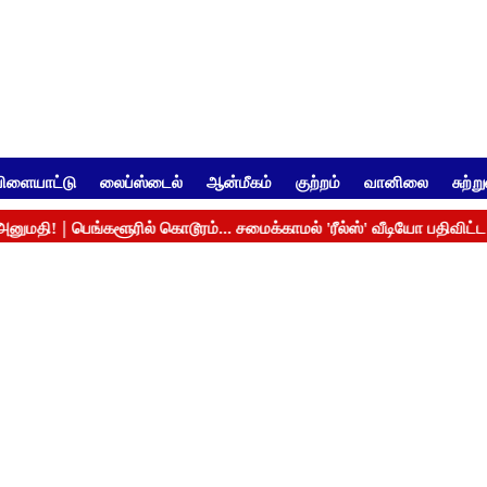
ிளையாட்டு
லைப்ஸ்டைல்
ஆன்மீகம்
குற்றம்
வானிலை
சுற்ற