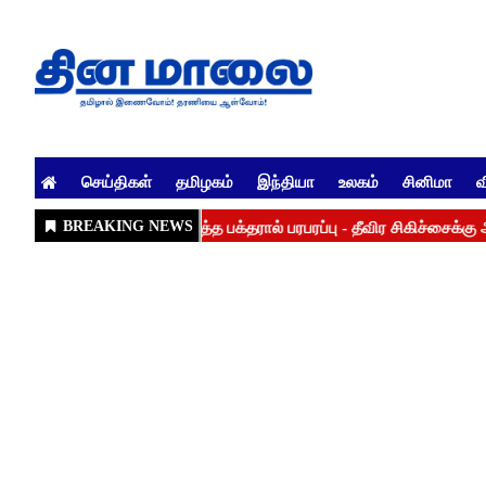
செய்திகள்
தமிழகம்
இந்தியா
உலகம்
சினிமா
வ