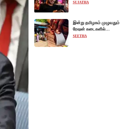
ரீல்ஸ்களை ஒரே க்ளிக்கில்
SUJATHA
மாற்றியமைக்கலாம்!
இன்று தமிழகம் முழுவதும்
ரேஷன் கடைகளில்
கைவிரல் ரேகை பதிவு
SEETHA
சிறப்பு முகாம்!