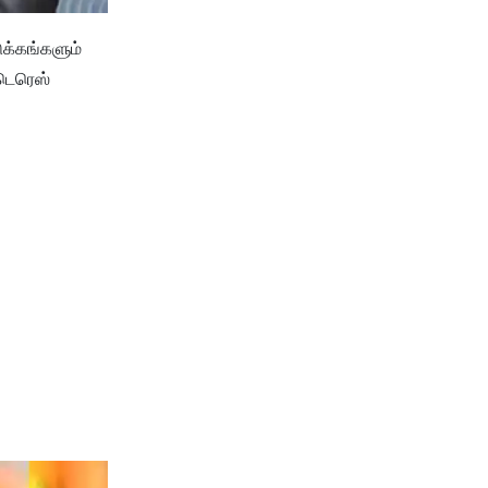
ுக்கங்களும்
டெரெஸ்