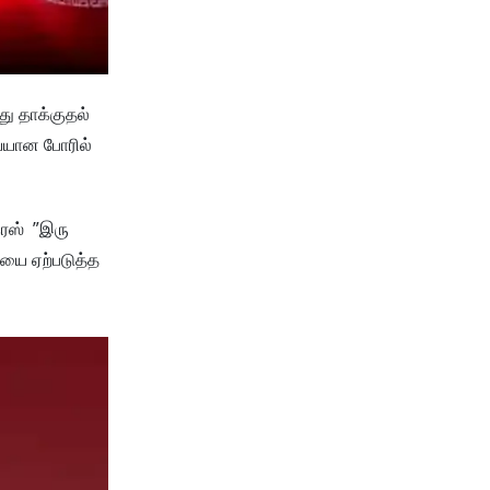
து தாக்குதல்
யேயான போரில்
ரெஸ் ”இரு
ியை ஏற்படுத்த