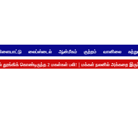
ிளையாட்டு
லைப்ஸ்டைல்
ஆன்மீகம்
குற்றம்
வானிலை
சுற்ற