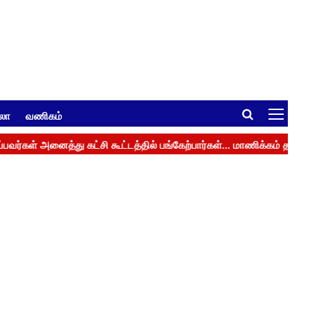
ுலா
வணிகம்