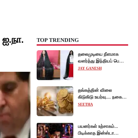
 ஐ.நா.
TOP TRENDING
தலைமுடியை நீளமாக
வளர்த்து இந்தியப் பெண்
கின்னஸ் சாதனை!
JAY GANESH
தங்கத்தின் விலை
கிடுகிடு உயர்வு.... நகைப்
பிரியர்கள் அதிர்ச்சி!
SEETHA
பயனர்கள் உற்சாகம்...
பிடிக்காத இன்ஸ்டா