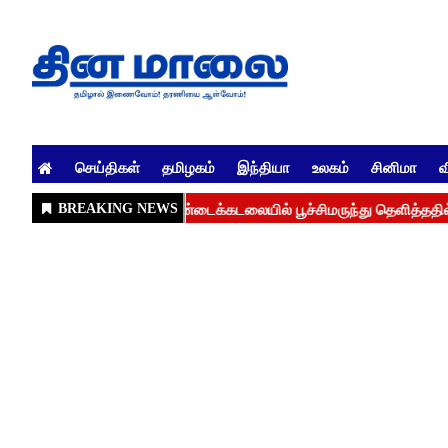
செய்திகள்
தமிழகம்
இந்தியா
உலகம்
சினிமா
வ