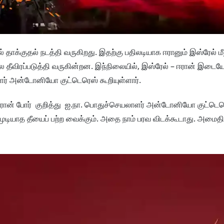
க்குதல் நடத்தி வருகிறது. இதற்கு பதிலடியாக ஈரானும் இஸ்ரேல் மீ
லை தீவிரப்படுத்தி வருகின்றன. இந்நிலையில், இஸ்ரேல் – ஈரான் இடை
ளர் அன்டோனியோ குட்டெரெஸ் கூறியுள்ளார்.
ல் – ஈரான் போர் குறித்து ஐ.நா. பொதுச்செயலாளர் அன்டோனியோ குட்டெ
முடியாத தீயைப் பற்ற வைக்கும். அதை நாம் பரவ விடக்கூடாது. அமைத