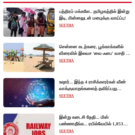
பத்திரம் மக்களே.. தமிழகத்தில் இன்று
இடி, மின்னலுடன் மழைக்கு வாய்ப்பு!
SEETHA
சென்னை கடற்கரை, பூங்காக்களில்
விரைவில் இலவச 'வை-ஃபை' வசதி -
முதல்வர் விஜய் உத்தரவு!
SEETHA
உஷார்... இந்த 4 ராசிக்காரர்கள் வீண்
வாக்குவாதங்களைத் தவிர்ப்பது
நல்லது!
SEETHA
இன்று கடைசி தேதி... மிஸ்
பண்ணாதீங்க... ரயில்வேயில் 1,853
அப்ரண்டிஸ் பணியிடங்களுக்கு
SEETHA