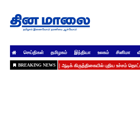
செய்திகள்
தமிழகம்
இந்தியா
உலகம்
சினிமா
வ