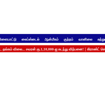
ிளையாட்டு
லைப்ஸ்டைல்
ஆன்மீகம்
குற்றம்
வானிலை
சுற்ற