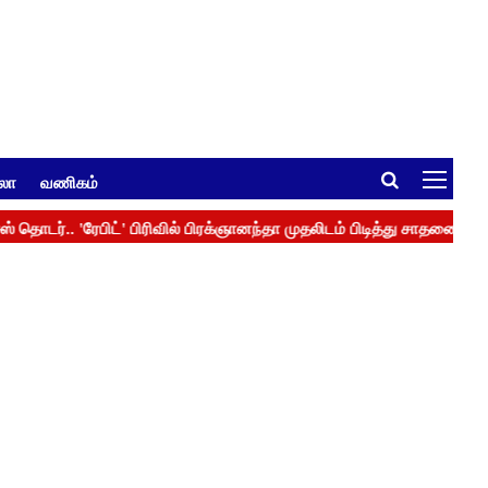
ுலா
வணிகம்