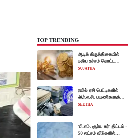
TOP TRENDING
ஆடிக் கிருத்திகையில்
புதிய உச்சம் தொட்ட
தங்கம் விலை... சவரன்
SUJATHA
ரூ.1,10,000-ஐ கடந்து
விற்பனை!
ரயில் ஏசி பெட்டிகளில்
ஆர்.ஏ.சி. பயணிகளுக்கும்
கட்டாயம் போர்வை,
SEETHA
கம்பளி வழங்க உத்தரவு!
'பி.எம். சூர்ய கர்' திட்டம் -
50 லட்சம் வீடுகளில்