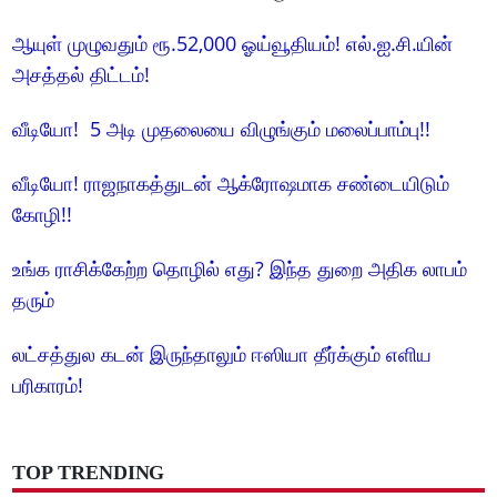
ஆயுள் முழுவதும் ரூ.52,000 ஓய்வூதியம்! எல்.ஐ.சி.யின்
அசத்தல் திட்டம்!
வீடியோ! 5 அடி முதலையை விழுங்கும் மலைப்பாம்பு!!
வீடியோ! ராஜநாகத்துடன் ஆக்ரோஷமாக சண்டையிடும்
கோழி!!
உங்க ராசிக்கேற்ற தொழில் எது? இந்த துறை அதிக லாபம்
தரும்
லட்சத்துல கடன் இருந்தாலும் ஈஸியா தீர்க்கும் எளிய
பரிகாரம்!
TOP TRENDING