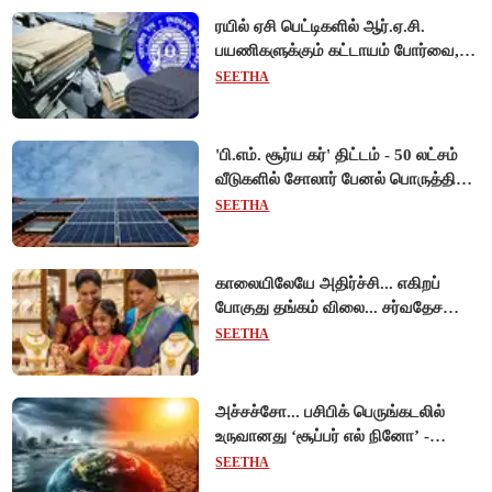
ரயில் ஏசி பெட்டிகளில் ஆர்.ஏ.சி.
பயணிகளுக்கும் கட்டாயம் போர்வை,
கம்பளி வழங்க உத்தரவு!
SEETHA
'பி.எம். சூர்ய கர்' திட்டம் - 50 லட்சம்
வீடுகளில் சோலார் பேனல் பொருத்தி
மத்திய அரசு சாதனை!
SEETHA
காலையிலேயே அதிர்ச்சி... எகிறப்
போகுது தங்கம் விலை... சர்வதேச
சந்தையில் $192 உயர்வு - இந்திய
SEETHA
சந்தையில் பெரும்தாக்கம்!
அச்சச்சோ... பசிபிக் பெருங்கடலில்
உருவானது ‘சூப்பர் எல் நினோ’ -
வானிலை ஆய்வாளர் எச்சரிக்கை!
SEETHA