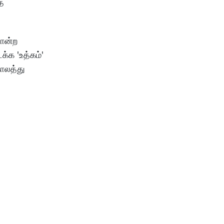
ை
ோன்ற
்க 'உத்கம்'
ாலத்து