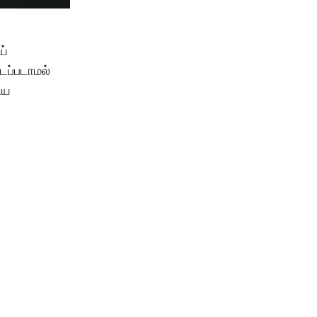
ய்
டப்படாமல்
ிய