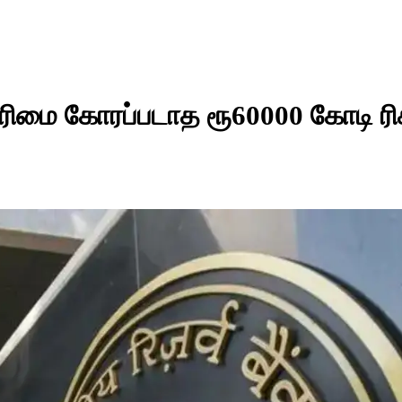
உரிமை கோரப்படாத ரூ60000 கோடி ரிச