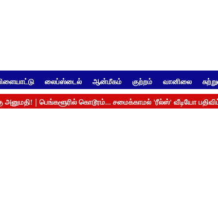
ிளையாட்டு
லைப்ஸ்டைல்
ஆன்மீகம்
குற்றம்
வானிலை
சுற்ற