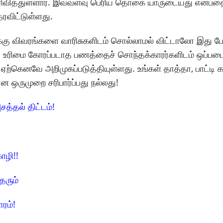
ெரிவித்துள்ளார். இவ்வளவு பெரிய தொகை யாருடையது என்பத
ரவிட்டுள்ளது.
்கு விவரங்களை வாரிசுகளிடம் சொல்லாமல் விட்டாலோ இது ப
 உரிமை கோரப்படாத பணத்தைச் சொந்தக்காரர்களிடம் ஒப்படைக
ெனவே அறிமுகப்படுத்தியுள்ளது. உங்கள் தாத்தா, பாட்டி க
என ஒருமுறை சரிபார்ப்பது நல்லது!
சத்தல் திட்டம்!
ோழி!!
தரும்
ாரம்!