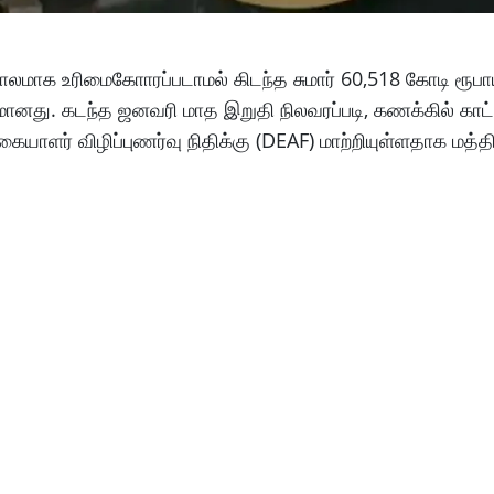
ாலமாக உரிமைகோாரப்படாமல் கிடந்த சுமார் 60,518 கோடி ரூபா
மானது. கடந்த ஜனவரி மாத இறுதி நிலவரப்படி, கணக்கில் காட்
யாளர் விழிப்புணர்வு நிதிக்கு (DEAF) மாற்றியுள்ளதாக மத்த