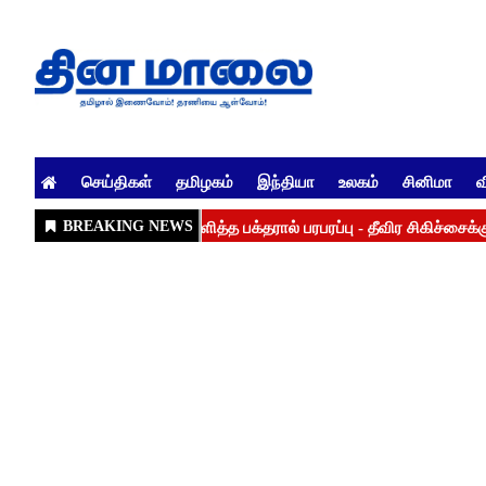
செய்திகள்
தமிழகம்
இந்தியா
உலகம்
சினிமா
வ