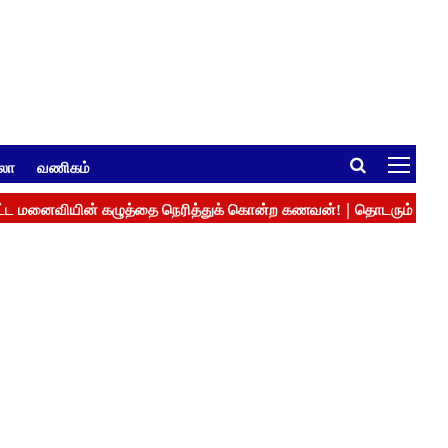
ுலா
வணிகம்