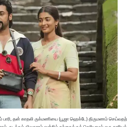
யும் பாரி, தன் காதலி ருக்மணியை (பூஜா ஹெக்டே) திருமணம் செய்வதற
னால் கடத்தல் விவகாரம் ஒன்றில் தந்தைக்குத் தெரியாமல் ஒரு காரிய