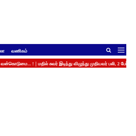
ுலா
வணிகம்