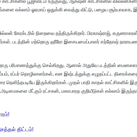
தல் காட்சிகளில் பூஜாவிடம் உருகுவது, ஆக்‌ஷன் காட்சிகளில் வில்லன்க
சங்களை எல்லாம் ஓரமாய் ஒதுக்கி வைத்து விட்டு, பழைய சூர்யாவாக,
ல்லன் கேரக்டரில் நிறைவை தந்திருக்கிறார். பிரகாஷ்ராஜ், கருணாகரன
ிறார்கள். படத்தின் மற்றொரு ஹீரோ இசையமைப்பாளர் சந்தோஷ் நாராயண
ேறொரு பரிமாணத்துக்கு செல்கிறது. ஆனால் அதுவே படத்தின் மைனஸா
ம்பம், ரப்பர் தொழிலாளர்கள், என இஷ்டத்துக்கு எழுதப்பட்ட திரைக்க
ை நெளிந்தபடியே இருக்கிறார்கள். முதல் பாதி காதல் காட்சிகளில் இர
அடிமைகளை மீட்கும் ரட்சகன், மகாபாரத குறியீடுகள் எல்லாம் இருந்தா
ாரம்!
சத்தல் திட்டம்!