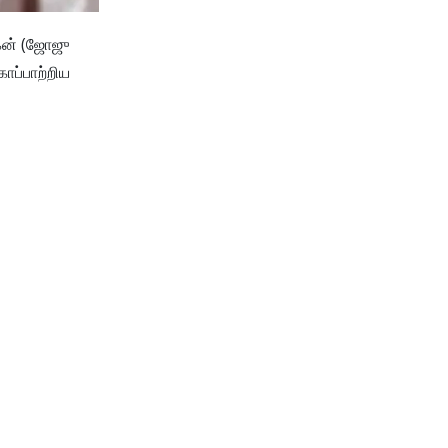
கன் (ஜோஜு
காப்பாற்றிய