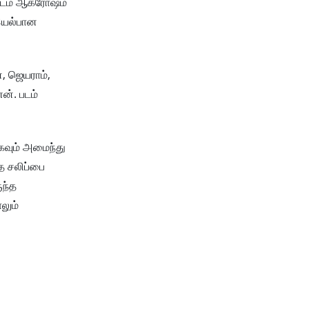
ளிடம் ஆக்ரோஷம்
 இயல்பான
், ஜெயராம்,
ன். படம்
கவும் அமைந்து
தை சலிப்பை
ுந்த
லும்