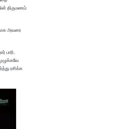
யின் திருமணம்
ற்காக அவரை
ர் பாரி.
முழுக்கவே
த்து ரசிக்க