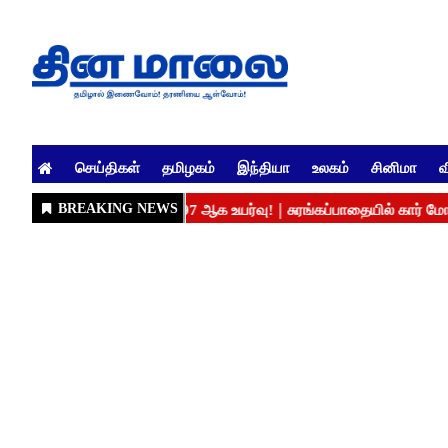
செய்திகள்
தமிழகம்
இந்தியா
உலகம்
சினிமா
வ