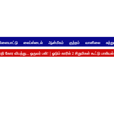
ிளையாட்டு
லைப்ஸ்டைல்
ஆன்மீகம்
குற்றம்
வானிலை
சுற்ற