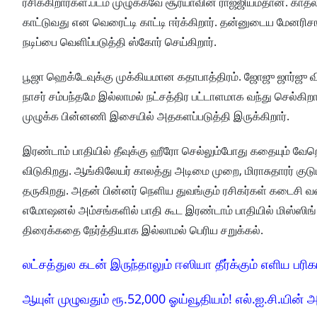
ரசிக்கிறார்கள்.படம் முழுக்கவே சூர்யாவின் ராஜ்ஜியம்தான். கா
காட்டுவது என வெரைட்டி காட்டி ஈர்க்கிறார். தன்னுடைய மேனரி
நடிப்பை வெளிப்படுத்தி ஸ்கோர் செய்கிறார்.
பூஜா ஹெக்டேவுக்கு முக்கியமான கதாபாத்திரம். ஜோஜு ஜார்ஜு வி
நாசர் சம்பந்தமே இல்லாமல் நட்சத்திர பட்டாளமாக வந்து செல்க
முழுக்க பின்னணி இசையில் அதகளப்படுத்தி இருக்கிறார்.
இரண்டாம் பாதியில் தீவுக்கு ஹீரோ செல்லும்போது கதையும் வ
விடுகிறது. ஆங்கிலேயர் காலத்து அடிமை முறை, மிராசுதாரர் குடு
தருகிறது. அதன் பின்னர் நெளிய துவங்கும் ரசிகர்கள் கடைசி வர
எமோஷனல் அம்சங்களில் பாதி கூட இரண்டாம் பாதியில் மிஸ்ஸிங்.
திரைக்கதை நேர்த்தியாக இல்லாமல் பெரிய சறுக்கல்.
லட்சத்துல கடன் இருந்தாலும் ஈஸியா தீர்க்கும் எளிய பரிக
ஆயுள் முழுவதும் ரூ.52,000 ஓய்வூதியம்! எல்.ஐ.சி.யின் அ