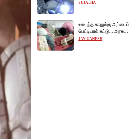
விஞ்ஞானிகள்
SUJATHA
ஆய்வுப்பணி... சாதனை !
உடைந்த காலுக்கு அட்டைப்
பெட்டியால் கட்டு... அரசு
மருத்துவமனையில்
JAY GANESH
விநோத சிகிச்சை...
அதிர்ச்சி வீடியோ!