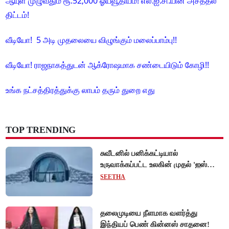
ஆயுள் முழுவதும் ரூ.52,000 ஓய்வூதியம்! எல்.ஐ.சி.யின் அசத்தல்
திட்டம்!
வீடியோ! 5 அடி முதலையை விழுங்கும் மலைப்பாம்பு!!
வீடியோ! ராஜநாகத்துடன் ஆக்ரோஷமாக சண்டையிடும் கோழி!!
உங்க நட்சத்திரத்துக்கு லாபம் தரும் துறை எது
TOP TRENDING
சுவீடனில் பனிக்கட்டியால்
உருவாக்கப்பட்ட உலகின் முதல் 'ஐஸ்
ஓட்டல்'!
SEETHA
தலைமுடியை நீளமாக வளர்த்து
இந்தியப் பெண் கின்னஸ் சாதனை!