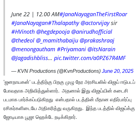
June 22 | 12.00 AM
#JanaNayaganTheFirstRoar
#JanaNayagan
#Thalapathy
@actorvijay
sir
#HVinoth
@hegdepooja
@anirudhofficial
@thedeol
@_mamithabaiju
@prakashraaj
@menongautham
#Priyamani
@itsNarain
@Jagadishbliss
…
pic.twitter.com/a0PZ67R4MF
— KVN Productions (@KvnProductions)
June 20, 2025
'ஜனநாயகன்' படத்திற்கு பிறகு முழு நேர அரசியலில் விஜய் ஈடுபடப்
போவதாக அறிவித்துள்ளார். அதனால் இது விஜய்யின் கடைசி
படமாக பார்க்கப்படுகிறது என்பதால் படத்தின் மீதான எதிர்பார்ப்பு
ரசிகர்களிடையே அதிகரித்து வருகிறது. இந்த படத்தில் விஜய்க்கு
ஜோடியாக பூஜா ஹெக்டே நடிக்கிறார்.