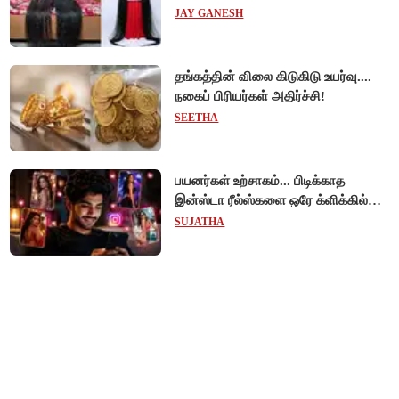
JAY GANESH
தங்கத்தின் விலை கிடுகிடு உயர்வு....
நகைப் பிரியர்கள் அதிர்ச்சி!
SEETHA
பயனர்கள் உற்சாகம்... பிடிக்காத
இன்ஸ்டா ரீல்ஸ்களை ஒரே க்ளிக்கில்
மாற்றியமைக்கலாம்!
SUJATHA