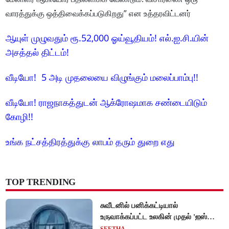
வாரத்துக்கு ஒத்திவைக்கப்படுகிறது” என உத்தரவிட்டனர்
ஆயுள் முழுவதும் ரூ.52,000 ஓய்வூதியம்! எல்.ஐ.சி.யின்
அசத்தல் திட்டம்!
வீடியோ! 5 அடி முதலையை விழுங்கும் மலைப்பாம்பு!!
வீடியோ! ராஜநாகத்துடன் ஆக்ரோஷமாக சண்டையிடும்
கோழி!!
உங்க நட்சத்திரத்துக்கு லாபம் தரும் துறை எது
TOP TRENDING
சுவீடனில் பனிக்கட்டியால்
உருவாக்கப்பட்ட உலகின் முதல் 'ஐஸ்
ஓட்டல்'!