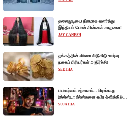
SEETHA
தலைமுடியை நீளமாக வளர்த்து
இந்தியப் பெண் கின்னஸ் சாதனை!
JAY GANESH
தங்கத்தின் விலை கிடுகிடு உயர்வு....
நகைப் பிரியர்கள் அதிர்ச்சி!
SEETHA
பயனர்கள் உற்சாகம்... பிடிக்காத
இன்ஸ்டா ரீல்ஸ்களை ஒரே க்ளிக்கில்
மாற்றியமைக்கலாம்!
SUJATHA