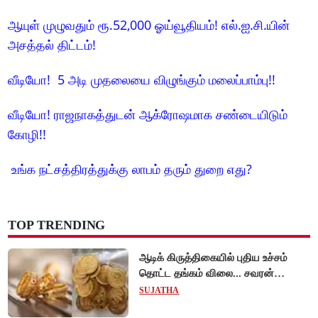
ஆயுள் முழுவதும் ரூ.52,000 ஓய்வூதியம்! எல்.ஐ.சி.யின்
அசத்தல் திட்டம்!
வீடியோ! 5 அடி முதலையை விழுங்கும் மலைப்பாம்பு!!
வீடியோ! ராஜநாகத்துடன் ஆக்ரோஷமாக சண்டையிடும்
கோழி!!
உங்க நட்சத்திரத்துக்கு லாபம் தரும் துறை எது?
TOP TRENDING
ஆடிக் கிருத்திகையில் புதிய உச்சம்
தொட்ட தங்கம் விலை... சவரன்
ரூ.1,10,000-ஐ கடந்து விற்பனை!
SUJATHA