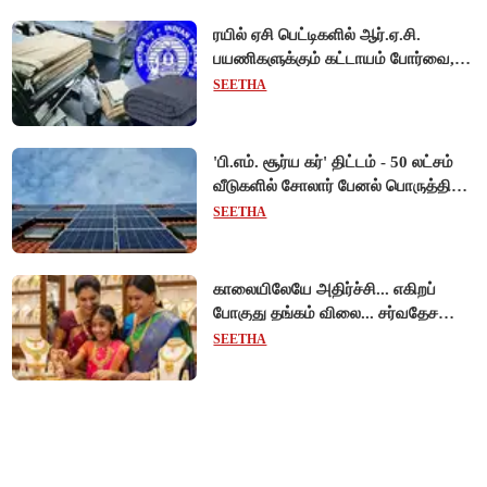
ரயில் ஏசி பெட்டிகளில் ஆர்.ஏ.சி.
பயணிகளுக்கும் கட்டாயம் போர்வை,
கம்பளி வழங்க உத்தரவு!
SEETHA
'பி.எம். சூர்ய கர்' திட்டம் - 50 லட்சம்
வீடுகளில் சோலார் பேனல் பொருத்தி
மத்திய அரசு சாதனை!
SEETHA
காலையிலேயே அதிர்ச்சி... எகிறப்
போகுது தங்கம் விலை... சர்வதேச
சந்தையில் $192 உயர்வு - இந்திய
SEETHA
சந்தையில் பெரும்தாக்கம்!