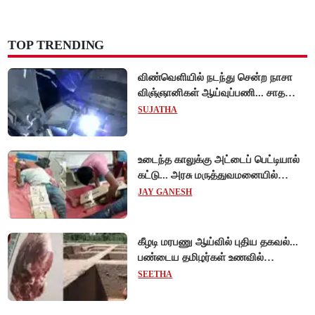
TOP TRENDING
விண்வெளியில் நடந்து சென்ற நாசா
விஞ்ஞானிகள் ஆய்வுப்பணி... சாதனை
!
SUJATHA
உடைந்த காலுக்கு அட்டைப் பெட்டியால்
கட்டு... அரசு மருத்துவமனையில்
விநோத சிகிச்சை... அதிர்ச்சி வீடியோ!
JAY GANESH
கீழடி மரபணு ஆய்வில் புதிய தகவல்...
பண்டைய தமிழர்கள் உணவில்
அதிகளவு இறைச்சி பயன்பாடு!
SEETHA