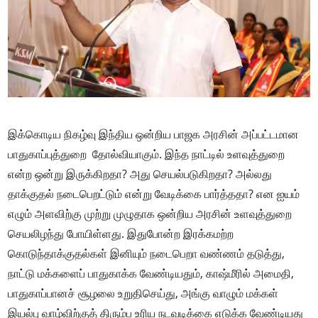
இக்கொடிய நிகழ்வு இந்திய ஒன்றிய பாஜக அரசின் அப்பட்டமான
பாதுகாப்புத்துறை தோல்வியாகும். இந்த நாட்டில் உளவுத்துறை
என்ற ஒன்று இருக்கிறதா? அது செயல்படுகிறதா? அல்லது
தாக்குதல் நடைபெறட்டும் என்று வேடிக்கை பார்த்ததா? என ஐயம்
எழும் அளவிற்கு முற்று முழுதாக ஒன்றிய அரசின் உளவுத்துறை
செயலிழந்து போயிள்ளது. இதுபோன்ற இரக்கமற்ற
கொடுந்தாக்குதல்கள் இனியும் நடைபெறா வண்ணம் தடுத்து,
நாட்டு மக்களைப் பாதுகாக்க வேண்டியதும், காஷ்மீரில் அமைதி,
பாதுகாப்பானச் சூழலை உறுதிசெய்து, அங்கு வாழும் மக்கள்
இயல்பு வாழ்விற்குத் திரும்ப உரிய நடவடிக்கை எடுக்க வேண்டியது