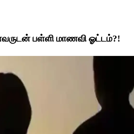
மாணவருடன் பள்ளி மாணவி ஓட்டம்?!