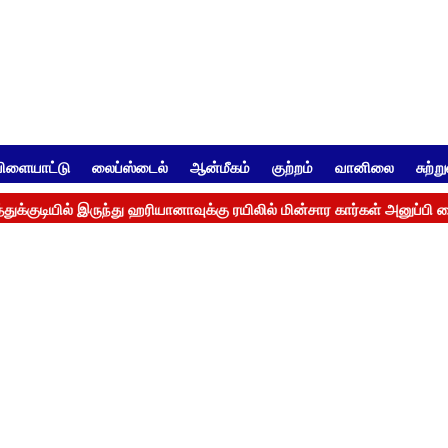
ிளையாட்டு
லைப்ஸ்டைல்
ஆன்மீகம்
குற்றம்
வானிலை
சுற்ற