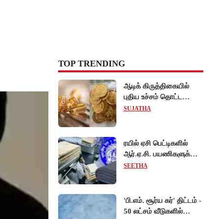
TOP TRENDING
ஆடிக் கிருத்திகையில்
புதிய உச்சம் தொட்ட
தங்கம் விலை... சவரன்
SUJATHA
ரூ.1,10,000-ஐ கடந்து
விற்பனை!
ரயில் ஏசி பெட்டிகளில்
ஆர்.ஏ.சி. பயணிகளுக்கும்
கட்டாயம் போர்வை,
SEETHA
கம்பளி வழங்க உத்தரவு!
'பி.எம். சூர்ய கர்' திட்டம் -
50 லட்சம் வீடுகளில்