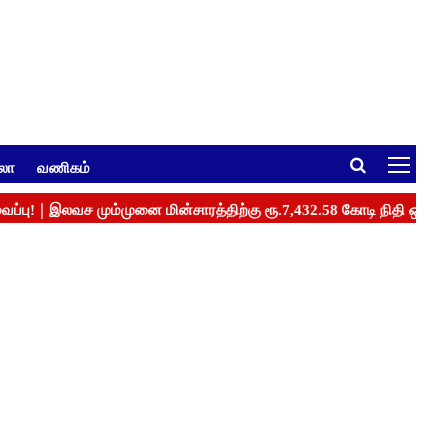
ுலா
வணிகம்