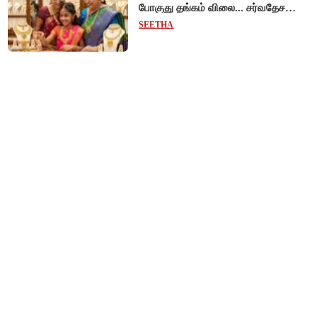
போகுது தங்கம் விலை... சர்வதேச
சந்தையில் $192 உயர்வு - இந்திய
SEETHA
சந்தையில் பெரும்தாக்கம்!