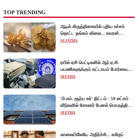
TOP TRENDING
ஆடிக் கிருத்திகையில் புதிய உச்சம்
தொட்ட தங்கம் விலை... சவரன்
ரூ.1,10,000-ஐ கடந்து விற்பனை!
SUJATHA
ரயில் ஏசி பெட்டிகளில் ஆர்.ஏ.சி.
பயணிகளுக்கும் கட்டாயம் போர்வை,
கம்பளி வழங்க உத்தரவு!
SEETHA
'பி.எம். சூர்ய கர்' திட்டம் - 50 லட்சம்
வீடுகளில் சோலார் பேனல் பொருத்தி
மத்திய அரசு சாதனை!
SEETHA
காலையிலேயே அதிர்ச்சி... எகிறப்