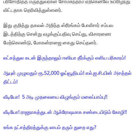
பரிசோதித்த மருத்துவர்கள் சோமசுந்தரம் ஏற்கெனவே உயிரிழந்து
விட்டதாக தெரிவித்துள்ளனர்.
இது குறித்து தகவல் அறிந்த ஸ்ரீரங்கம் போலீசார் சம்பவ
இடத்திற்கு சென்று வழக்குப்பதிவு செய்து, விசாரணை
மேற்கொண்டு, மோகன்ராஜை கைது செய்தனர்.
லட்சத்துல கடன் இருந்தாலும் ஈஸியா தீர்க்கும் எளிய பரிகாரம்!
ஆயுள் முழுவதும் ரூ.52,000 ஓய்வூதியம்! எல்.ஐ.சி.யின் அசத்தல்
திட்டம்!
வீடியோ! 5 அடி முதலையை விழுங்கும் மலைப்பாம்பு!!
வீடியோ! ராஜநாகத்துடன் ஆக்ரோஷமாக சண்டையிடும் கோழி!!
உங்க நட்சத்திரத்துக்கு லாபம் தரும் துறை எது?