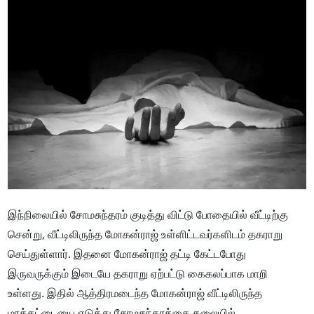
இந்நிலையில் சோமசுந்தரம் குடித்து விட்டு போதையில் வீட்டிற்கு
சென்று, வீட்டிலிருந்த மோகன்ராஜ் உள்ளிட்டவர்களிடம் தகராறு
செய்துள்ளார். இதனை மோகன்ராஜ் தட்டி கேட்டபோது
இருவருக்கும் இடையே தகராறு ஏற்பட்டு கைகலப்பாக மாறி
உள்ளது. இதில் ஆத்திரமடைந்த மோகன்ராஜ் வீட்டிலிருந்த
மரக்கட்டையை எடுத்து சோமசுந்தரத்தை தலையில்