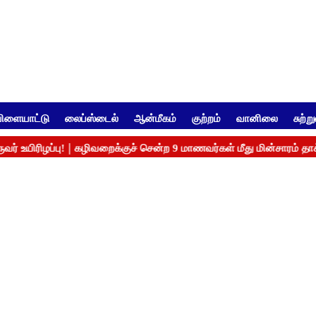
ிளையாட்டு
லைப்ஸ்டைல்
ஆன்மீகம்
குற்றம்
வானிலை
சுற்ற