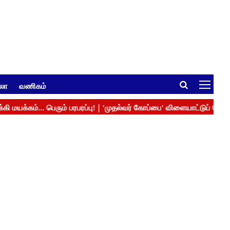
ுலா
வணிகம்