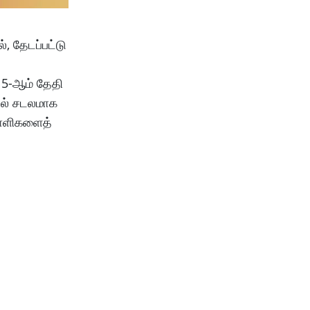
 தேடப்பட்டு
15-ஆம் தேதி
யில் சடலமாக
ையாளிகளைத்