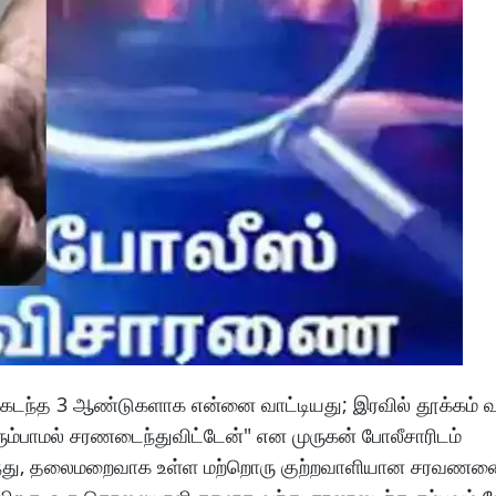
 கடந்த 3 ஆண்டுகளாக என்னை வாட்டியது; இரவில் தூக்கம் 
ம்பாமல் சரணடைந்துவிட்டேன்" என முருகன் போலீசாரிடம்
ர்ந்து, தலைமறைவாக உள்ள மற்றொரு குற்றவாளியான சரவணனைப்