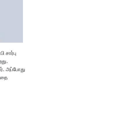
 சார்பு
றது.
ர். அப்போது
த்தை