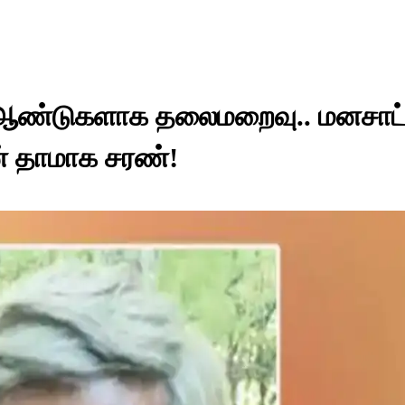
ஆண்டுகளாக தலைமறைவு.. மனசாட்
கன் தாமாக சரண்!