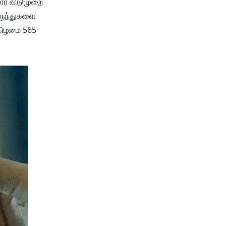
 வார விடுமுறை
ேருந்துகளை
்கிழமை 565