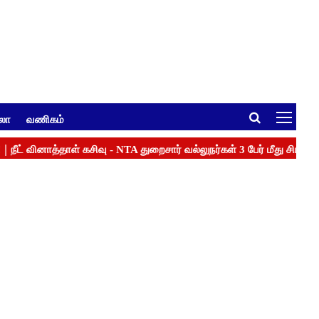
ுலா
வணிகம்