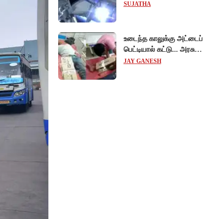
விஞ்ஞானிகள்
SUJATHA
ஆய்வுப்பணி... சாதனை !
உடைந்த காலுக்கு அட்டைப்
பெட்டியால் கட்டு... அரசு
மருத்துவமனையில்
JAY GANESH
விநோத சிகிச்சை...
அதிர்ச்சி வீடியோ!