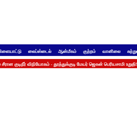
ிளையாட்டு
லைப்ஸ்டைல்
ஆன்மீகம்
குற்றம்
வானிலை
சுற்ற