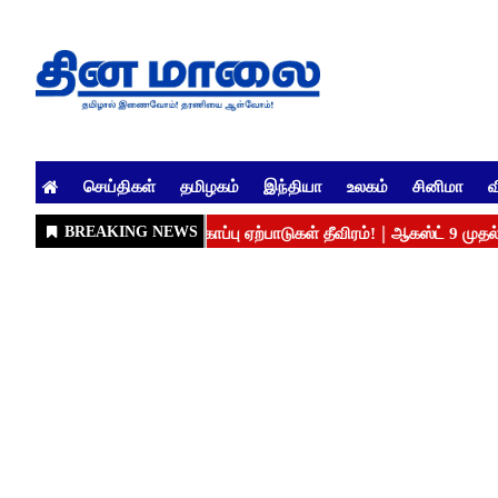
செய்திகள்
தமிழகம்
இந்தியா
உலகம்
சினிமா
வ