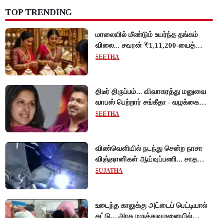
TOP TRENDING
மாலையில் மீண்டும் உயர்ந்த தங்கம்
விலை... சவரன் ₹1,11,200-யைத்
தொட்டது!
SEETHA
திடீர் திருப்பம்... விவாகரத்து மனுவை
வாபஸ் பெற்றார் சங்கீதா - வழக்கை
முடித்து வைத்தது செங்கல்பட்டு
SEETHA
நீதிமன்றம்!
விண்வெளியில் நடந்து சென்ற நாசா
விஞ்ஞானிகள் ஆய்வுப்பணி... சாதனை
!
SUJATHA
உடைந்த காலுக்கு அட்டைப் பெட்டியால்
கட்டு... அரசு மருத்துவமனையில்