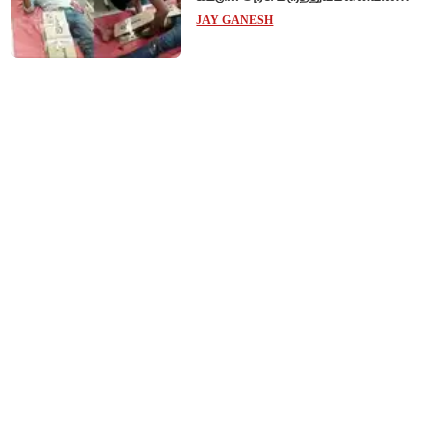
விநோத சிகிச்சை... அதிர்ச்சி வீடியோ!
JAY GANESH