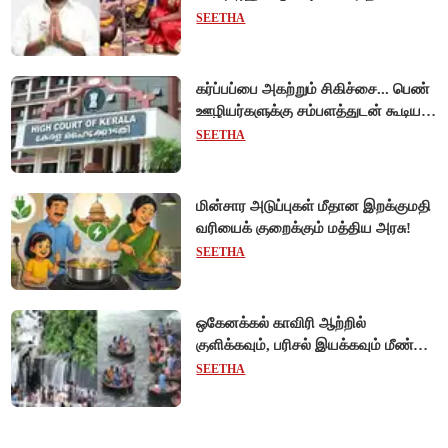
SEETHA
கர்ப்பப்பை அகற்றும் சிகிச்சை... பெண்
ஊழியர்களுக்கு சம்பளத்துடன் கூடிய
விடுப்பு - உயர்நீதிமன்றம் அதிரடி
SEETHA
உத்தரவு!
மின்சார அடுப்புகள் மீதான இறக்குமதி
வரியைக் குறைக்கும் மத்திய அரசு!
SEETHA
ஒகேனக்கல் காவிரி ஆற்றில்
குளிக்கவும், பரிசல் இயக்கவும் மீண்டும்
அனுமதி - சுற்றுலாப் பயணிகள்
SEETHA
மகிழ்ச்சி!