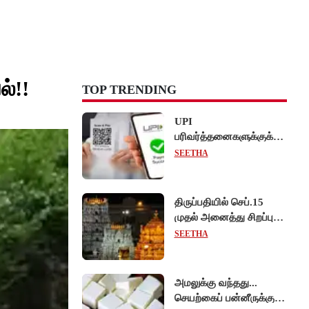
ல்!!
TOP TRENDING
UPI
பரிவர்த்தனைகளுக்குக்
கட்டணம் வசூல் -
SEETHA
சட்டத்திருத்த மசோதா
நிறைவேற்றம்!
திருப்பதியில் செப்.15
முதல் அனைத்து சிறப்பு
தரிசனங்களும் ரத்து -
SEETHA
பிரம்மோற்சவத்திற்கான
ஏற்பாடுகள் தீவிரம்!
அமலுக்கு வந்தது...
செயற்கைப் பன்னீருக்கு