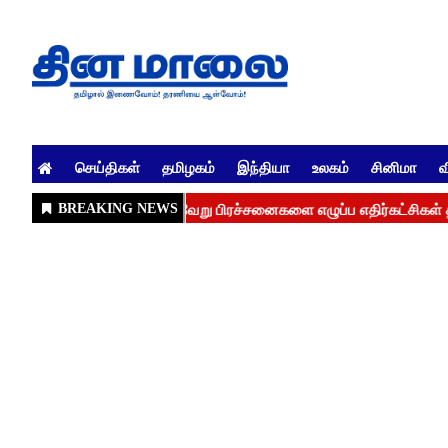
செய்திகள்
தமிழகம்
இந்தியா
உலகம்
சினிமா
வ