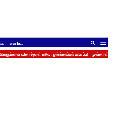
ுலா
வணிகம்