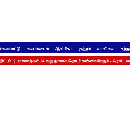
ிளையாட்டு
லைப்ஸ்டைல்
ஆன்மீகம்
குற்றம்
வானிலை
சுற்ற