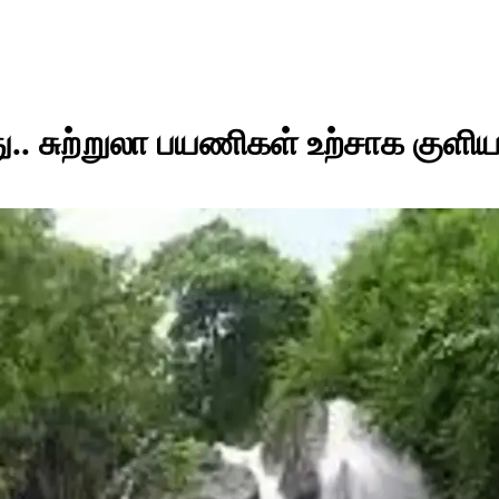
ு.. சுற்றுலா பயணிகள் உற்சாக குளிய