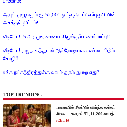
பரிகாரம்!
ஆயுள் முழுவதும் ரூ.52,000 ஓய்வூதியம்! எல்.ஐ.சி.யின்
அசத்தல் திட்டம்!
வீடியோ! 5 அடி முதலையை விழுங்கும் மலைப்பாம்பு!!
வீடியோ! ராஜநாகத்துடன் ஆக்ரோஷமாக சண்டையிடும்
கோழி!!
உங்க நட்சத்திரத்துக்கு லாபம் தரும் துறை எது?
TOP TRENDING
மாலையில் மீண்டும் உயர்ந்த தங்கம்
விலை... சவரன் ₹1,11,200-யைத்
தொட்டது!
SEETHA