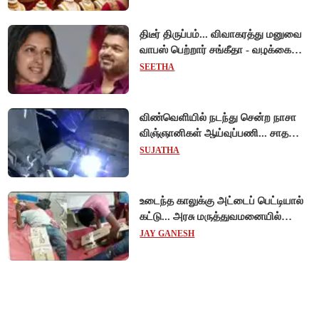
திடீர் திருப்பம்... விவாகரத்து மனுவை
வாபஸ் பெற்றார் சங்கீதா - வழக்கை
முடித்து வைத்தது செங்கல்பட்டு
SEETHA
நீதிமன்றம்!
விண்வெளியில் நடந்து சென்ற நாசா
விஞ்ஞானிகள் ஆய்வுப்பணி... சாதனை
!
SUJATHA
உடைந்த காலுக்கு அட்டைப் பெட்டியால்
கட்டு... அரசு மருத்துவமனையில்
விநோத சிகிச்சை... அதிர்ச்சி வீடியோ!
JAY GANESH