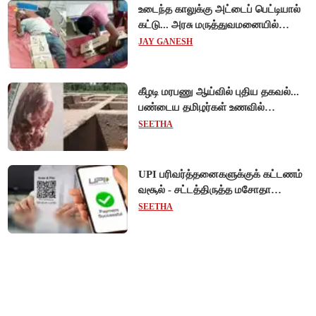
உடைந்த காலுக்கு அட்டைப் பெட்டியால்
கட்டு... அரசு மருத்துவமனையில்
விநோத சிகிச்சை... அதிர்ச்சி வீடியோ!
JAY GANESH
கீழடி மரபணு ஆய்வில் புதிய தகவல்...
பண்டைய தமிழர்கள் உணவில்
அதிகளவு இறைச்சி பயன்பாடு!
SEETHA
UPI பரிவர்த்தனைகளுக்குக் கட்டணம்
வசூல் - சட்டத்திருத்த மசோதா
நிறைவேற்றம்!
SEETHA