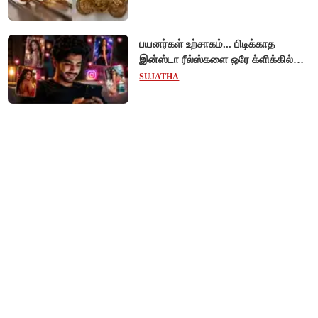
பயனர்கள் உற்சாகம்... பிடிக்காத
இன்ஸ்டா ரீல்ஸ்களை ஒரே க்ளிக்கில்
மாற்றியமைக்கலாம்!
SUJATHA