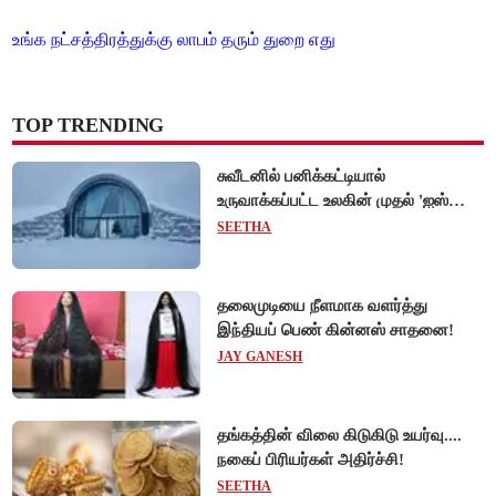
உங்க நட்சத்திரத்துக்கு லாபம் தரும் துறை எது
TOP TRENDING
சுவீடனில் பனிக்கட்டியால்
உருவாக்கப்பட்ட உலகின் முதல் 'ஐஸ்
ஓட்டல்'!
SEETHA
தலைமுடியை நீளமாக வளர்த்து
இந்தியப் பெண் கின்னஸ் சாதனை!
JAY GANESH
தங்கத்தின் விலை கிடுகிடு உயர்வு....
நகைப் பிரியர்கள் அதிர்ச்சி!
SEETHA