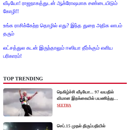
வீடியோ! ராஜநாகத்துடன் ஆக்ரோஷமாக சண்டையிடும்
கோழி!!
உங்க ராசிக்கேற்ற தொழில் எது? இந்த துறை அதிக லாபம்
தரும்
லட்சத்துல கடன் இருந்தாலும் ஈஸியா தீர்க்கும் எளிய
பரிகாரம்!
TOP TRENDING
நெகிழ்ச்சி வீடியோ... 97 வயதில்
விமான இறக்கையில் பயணித்து
கின்னஸ் சாதனை படைத்த பிரிட்டன்
SEETHA
பாட்டி!
செப்.15 முதல் திருப்பதியில்