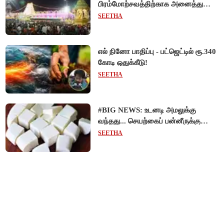
பிரம்மோற்சவத்திற்காக அனைத்து
சிறப்பு தரிசனங்களும் ரத்து -
SEETHA
தேவஸ்தானம் முக்கிய அறிவிப்பு!
எல் நினோ பாதிப்பு - பட்ஜெட்டில் ரூ.340
கோடி ஒதுக்கீடு!
SEETHA
#BIG NEWS: உடனடி அமலுக்கு
வந்தது... செயற்கைப் பன்னீருக்கு
ஓராண்டு தடை - உணவுப் பாதுகாப்புத்
SEETHA
துறை நடவடிக்கை!