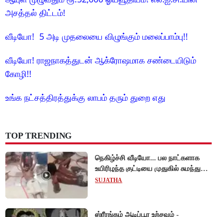
அசத்தல் திட்டம்!
வீடியோ! 5 அடி முதலையை விழுங்கும் மலைப்பாம்பு!!
வீடியோ! ராஜநாகத்துடன் ஆக்ரோஷமாக சண்டையிடும்
கோழி!!
உங்க நட்சத்திரத்துக்கு லாபம் தரும் துறை எது
TOP TRENDING
நெகிழ்ச்சி வீடியோ... பல நாட்களாக
உயிரிழந்த குட்டியை முதுகில் சுமந்து
நீந்திய டால்பின்... உலகை உலுக்கிய
SUJATHA
தாய்ப்பாசம் !
ஸ்ரீரங்கம் ஆடிப்பூர உற்சவம் -