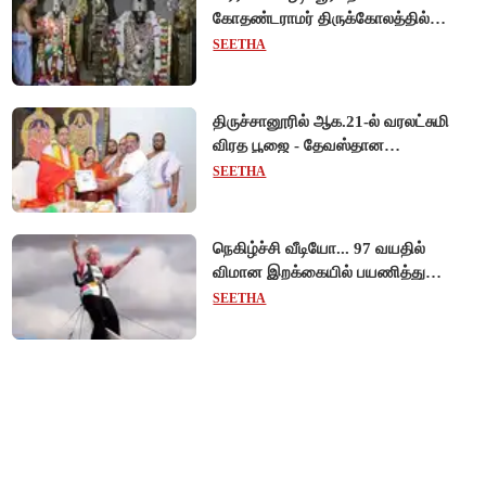
கோதண்டராமர் திருக்கோலத்தில்
ஆண்டாள் நாச்சியார்!
SEETHA
திருச்சானூரில் ஆக.21-ல் வரலட்சுமி
விரத பூஜை - தேவஸ்தான
அறங்காவலர் குழு தலைவருக்கு
SEETHA
முறைப்படி அழைப்பு!
நெகிழ்ச்சி வீடியோ... 97 வயதில்
விமான இறக்கையில் பயணித்து
கின்னஸ் சாதனை படைத்த பிரிட்டன்
SEETHA
பாட்டி!