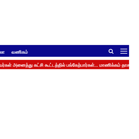
ுலா
வணிகம்