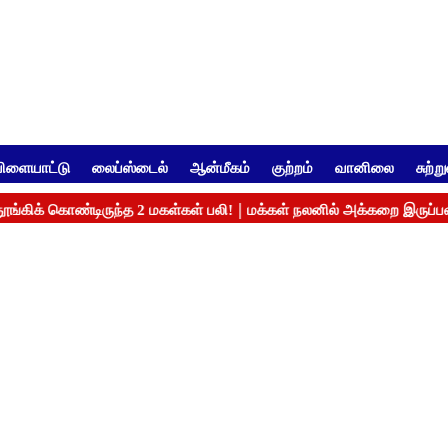
ிளையாட்டு
லைப்ஸ்டைல்
ஆன்மீகம்
குற்றம்
வானிலை
சுற்ற