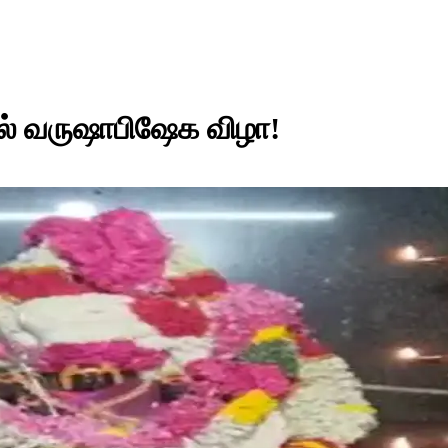
ல் வருஷாபிஷேக விழா!