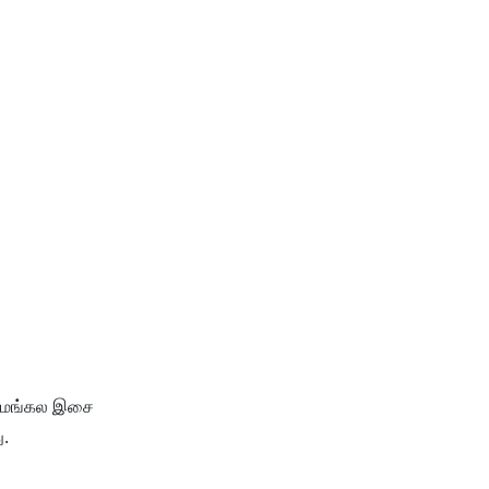
ு மங்கல இசை
ு.