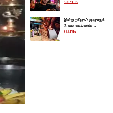
ரீல்ஸ்களை ஒரே க்ளிக்கில்
SUJATHA
மாற்றியமைக்கலாம்!
இன்று தமிழகம் முழுவதும்
ரேஷன் கடைகளில்
கைவிரல் ரேகை பதிவு
SEETHA
சிறப்பு முகாம்!