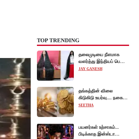
TOP TRENDING
தலைமுடியை நீளமாக
வளர்த்து இந்தியப் பெண்
கின்னஸ் சாதனை!
JAY GANESH
தங்கத்தின் விலை
கிடுகிடு உயர்வு.... நகைப்
பிரியர்கள் அதிர்ச்சி!
SEETHA
பயனர்கள் உற்சாகம்...
பிடிக்காத இன்ஸ்டா