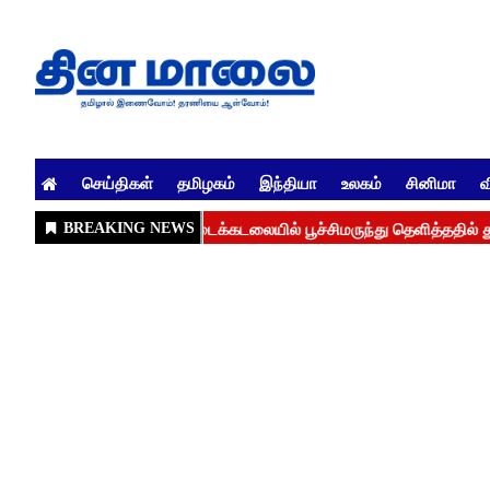
செய்திகள்
தமிழகம்
இந்தியா
உலகம்
சினிமா
வ