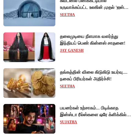
சுவீடனில் பனிக்கட்டியால்
உருவாக்கப்பட்ட உலகின் முதல் 'ஐஸ்
ஓட்டல்'!
SEETHA
தலைமுடியை நீளமாக வளர்த்து
இந்தியப் பெண் கின்னஸ் சாதனை!
JAY GANESH
தங்கத்தின் விலை கிடுகிடு உயர்வு....
நகைப் பிரியர்கள் அதிர்ச்சி!
SEETHA
பயனர்கள் உற்சாகம்... பிடிக்காத
இன்ஸ்டா ரீல்ஸ்களை ஒரே க்ளிக்கில்
மாற்றியமைக்கலாம்!
SUJATHA