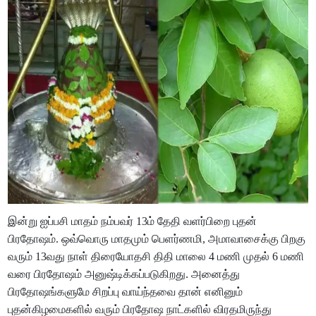
இன்று ஐப்பசி மாதம் நம்பவர் 13ம் தேதி வளர்பிறை புதன்
பிரதோஷம். ஒவ்வொரு மாதமும் பெளர்ணமி, அமாவாசைக்கு பிறகு
வரும் 13வது நாள் திரையோதசி திதி மாலை 4 மணி முதல் 6 மணி
வரை பிரதோஷம் அனுஷ்டிக்கப்படுகிறது. அனைத்து
பிரதோஷங்களுமே சிறப்பு வாய்ந்தவை தான் எனினும்
புதன்கிழமைகளில் வரும் பிரதோஷ நாட்களில் விரதமிருந்து