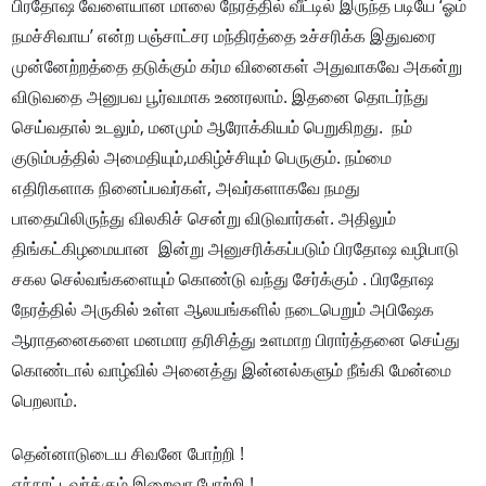
பிரதோஷ வேளையான மாலை நேரத்தில் வீட்டில் இருந்த படியே ‘ஓம்
நமச்சிவாய’ என்ற பஞ்சாட்சர மந்திரத்தை உச்சரிக்க இதுவரை
முன்னேற்றத்தை தடுக்கும் கர்ம வினைகள் அதுவாகவே அகன்று
விடுவதை அனுபவ பூர்வமாக உணரலாம். இதனை தொடர்ந்து
செய்வதால் உடலும், மனமும் ஆரோக்கியம் பெறுகிறது. நம்
குடும்பத்தில் அமைதியும்,மகிழ்ச்சியும் பெருகும். நம்மை
எதிரிகளாக நினைப்பவர்கள், அவர்களாகவே நமது
பாதையிலிருந்து விலகிச் சென்று விடுவார்கள். அதிலும்
திங்கட்கிழமையான இன்று அனுசரிக்கப்படும் பிரதோஷ வழிபாடு
சகல செல்வங்களையும் கொண்டு வந்து சேர்க்கும் . பிரதோஷ
நேரத்தில் அருகில் உள்ள ஆலயங்களில் நடைபெறும் அபிஷேக
ஆராதனைகளை மனமார தரிசித்து உளமாற பிரார்த்தனை செய்து
கொண்டால் வாழ்வில் அனைத்து இன்னல்களும் நீங்கி மேன்மை
பெறலாம்.
தென்னாடுடைய சிவனே போற்றி !
எந்நாட்டவர்க்கும் இறைவா போற்றி !