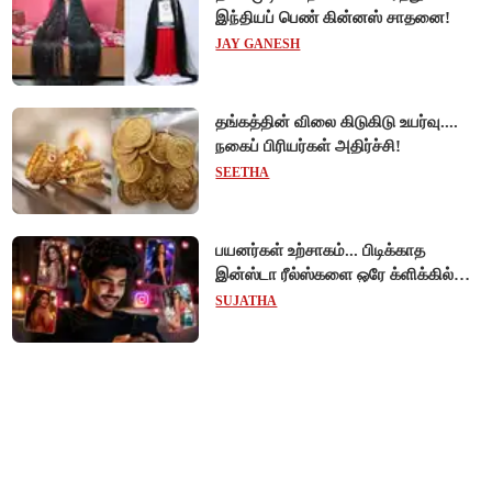
இந்தியப் பெண் கின்னஸ் சாதனை!
JAY GANESH
தங்கத்தின் விலை கிடுகிடு உயர்வு....
நகைப் பிரியர்கள் அதிர்ச்சி!
SEETHA
பயனர்கள் உற்சாகம்... பிடிக்காத
இன்ஸ்டா ரீல்ஸ்களை ஒரே க்ளிக்கில்
மாற்றியமைக்கலாம்!
SUJATHA