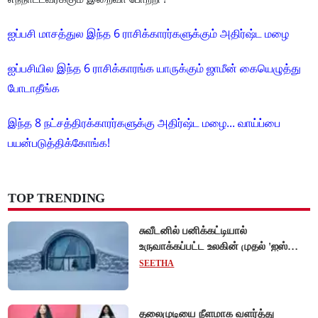
ஐப்பசி மாசத்துல இந்த 6 ராசிக்காரர்களுக்கும் அதிர்ஷ்ட மழை
ஐப்பசியில இந்த 6 ராசிக்காரங்க யாருக்கும் ஜாமீன் கையெழுத்து
போடாதீங்க
இந்த 8 நட்சத்திரக்காரர்களுக்கு அதிர்ஷ்ட மழை... வாய்ப்பை
பயன்படுத்திக்கோங்க!
TOP TRENDING
சுவீடனில் பனிக்கட்டியால்
உருவாக்கப்பட்ட உலகின் முதல் 'ஐஸ்
ஓட்டல்'!
SEETHA
தலைமுடியை நீளமாக வளர்த்து