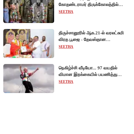
கோதண்டராமர் திருக்கோலத்தில்
ஆண்டாள் நாச்சியார்!
SEETHA
திருச்சானூரில் ஆக.21-ல் வரலட்சுமி
விரத பூஜை - தேவஸ்தான
அறங்காவலர் குழு தலைவருக்கு
SEETHA
முறைப்படி அழைப்பு!
நெகிழ்ச்சி வீடியோ... 97 வயதில்
விமான இறக்கையில் பயணித்து
கின்னஸ் சாதனை படைத்த பிரிட்டன்
SEETHA
பாட்டி!