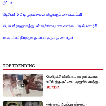
திட்டம்!
வீடியோ! 5 அடி முதலையை விழுங்கும் மலைப்பாம்பு!!
வீடியோ! ராஜநாகத்துடன் ஆக்ரோஷமாக சண்டையிடும் கோழி!!
உங்க நட்சத்திரத்துக்கு லாபம் தரும் துறை எது?
TOP TRENDING
நெகிழ்ச்சி வீடியோ... பல நாட்களாக
உயிரிழந்த குட்டியை முதுகில் சுமந்து
நீந்திய டால்பின்... உலகை உலுக்கிய
SUJATHA
தாய்ப்பாசம் !
ஸ்ரீரங்கம் ஆடிப்பூர உற்சவம் -