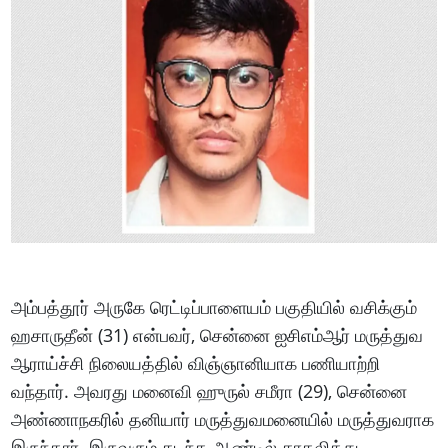
அம்பத்தூர் அருகே ரெட்டிப்பாளையம் பகுதியில் வசிக்கும்
ஹசாருதீன் (31) என்பவர், சென்னை ஐசிஎம்ஆர் மருத்துவ
ஆராய்ச்சி நிலையத்தில் விஞ்ஞானியாக பணியாற்றி
வந்தார். அவரது மனைவி ஹுருல் சமீரா (29), சென்னை
அண்ணாநகரில் தனியார் மருத்துவமனையில் மருத்துவராக
இருந்தார். இருவரும் கடந்த ஆண்டில் காதலித்து