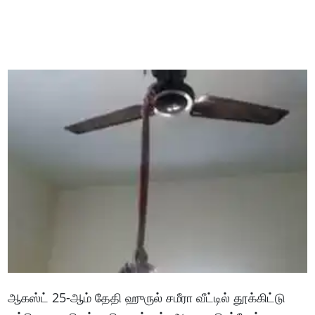
ஆகஸ்ட் 25-ஆம் தேதி ஹுருல் சமீரா வீட்டில் தூக்கிட்டு