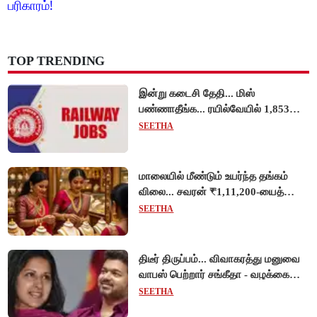
பரிகாரம்!
TOP TRENDING
இன்று கடைசி தேதி... மிஸ்
பண்ணாதீங்க... ரயில்வேயில் 1,853
அப்ரண்டிஸ் பணியிடங்களுக்கு
SEETHA
விண்ணப்பங்கள் வரவேற்பு!
மாலையில் மீண்டும் உயர்ந்த தங்கம்
விலை... சவரன் ₹1,11,200-யைத்
தொட்டது!
SEETHA
திடீர் திருப்பம்... விவாகரத்து மனுவை
வாபஸ் பெற்றார் சங்கீதா - வழக்கை
முடித்து வைத்தது செங்கல்பட்டு
SEETHA
நீதிமன்றம்!