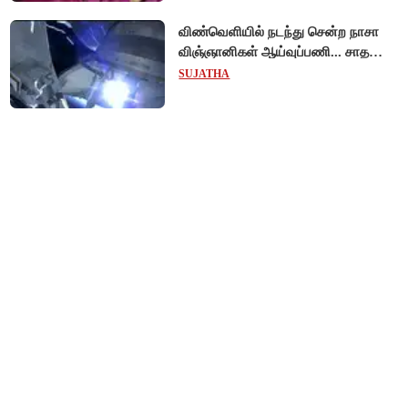
விண்வெளியில் நடந்து சென்ற நாசா
விஞ்ஞானிகள் ஆய்வுப்பணி... சாதனை
!
SUJATHA